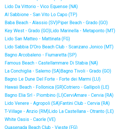
Lido Da Vittorio - Vico Equense (NA)
Al Sabbione - San Vito Lo Capo (TP)
Baba Beach - Alassio (SV)
Piper Beach - Grado (GO)
Key West - Grado (GO)
Lido Marinella - Metaponto (MT)
Lido San Matteo - Mattinata (FG)
Lido Sabbia D'Oro Beach Club - Scanzano Jonico (MT)
Bagno Arcobaleno - Fiumaretta (SP)
Famous Beach - Castellammare Di Stabia (NA)
La Conchiglia - Salerno (SA)
Bagno Tivoli - Grado (GO)
Bagno Le Dune Del Forte - Forte dei Marmi (LU)
Hawaii Beach - Follonica (GR)
Cotriero - Gallipoli (LE)
Bagno Elia Srl - Piombino (LI)
CerviAmare - Cervia (RA)
Lido Venere - Agropoli (SA)
Fantini Club - Cervia (RA)
T-Village - Anzio (RM)
Lido La Castellana - Otranto (LE)
White Oasis - Caorle (VE)
Quasenada Beach Club - Vieste (FG)