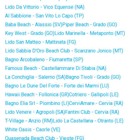
Lido Da Vittorio - Vico Equense (NA)
Al Sabbione - San Vito Lo Capo (TP)
Baba Beach - Alassio (SV)
Piper Beach - Grado (GO)
Key West - Grado (GO)
Lido Marinella - Metaponto (MT)
Lido San Matteo - Mattinata (FG)
Lido Sabbia D'Oro Beach Club - Scanzano Jonico (MT)
Bagno Arcobaleno - Fiumaretta (SP)
Famous Beach - Castellammare Di Stabia (NA)
La Conchiglia - Salerno (SA)
Bagno Tivoli - Grado (GO)
Bagno Le Dune Del Forte - Forte dei Marmi (LU)
Hawaii Beach - Follonica (GR)
Cotriero - Gallipoli (LE)
Bagno Elia Srl - Piombino (LI)
CerviAmare - Cervia (RA)
Lido Venere - Agropoli (SA)
Fantini Club - Cervia (RA)
T-Village - Anzio (RM)
Lido La Castellana - Otranto (LE)
White Oasis - Caorle (VE)
Quasenada Beach Club - Vieste (FG)