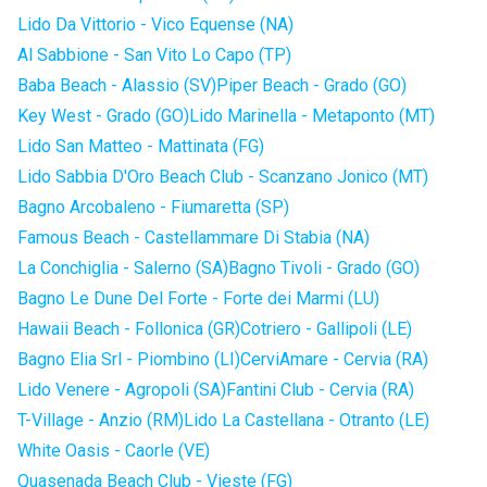
Lido Da Vittorio - Vico Equense (NA)
Al Sabbione - San Vito Lo Capo (TP)
Baba Beach - Alassio (SV)
Piper Beach - Grado (GO)
Key West - Grado (GO)
Lido Marinella - Metaponto (MT)
Lido San Matteo - Mattinata (FG)
Lido Sabbia D'Oro Beach Club - Scanzano Jonico (MT)
Bagno Arcobaleno - Fiumaretta (SP)
Famous Beach - Castellammare Di Stabia (NA)
La Conchiglia - Salerno (SA)
Bagno Tivoli - Grado (GO)
Bagno Le Dune Del Forte - Forte dei Marmi (LU)
Hawaii Beach - Follonica (GR)
Cotriero - Gallipoli (LE)
Bagno Elia Srl - Piombino (LI)
CerviAmare - Cervia (RA)
Lido Venere - Agropoli (SA)
Fantini Club - Cervia (RA)
T-Village - Anzio (RM)
Lido La Castellana - Otranto (LE)
White Oasis - Caorle (VE)
Quasenada Beach Club - Vieste (FG)