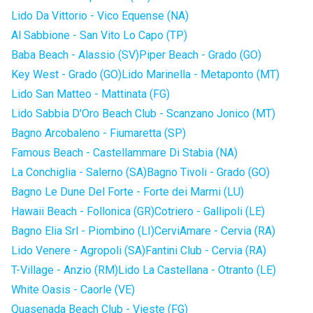
Lido Da Vittorio - Vico Equense (NA)
Al Sabbione - San Vito Lo Capo (TP)
Baba Beach - Alassio (SV)
Piper Beach - Grado (GO)
Key West - Grado (GO)
Lido Marinella - Metaponto (MT)
Lido San Matteo - Mattinata (FG)
Lido Sabbia D'Oro Beach Club - Scanzano Jonico (MT)
Bagno Arcobaleno - Fiumaretta (SP)
Famous Beach - Castellammare Di Stabia (NA)
La Conchiglia - Salerno (SA)
Bagno Tivoli - Grado (GO)
Bagno Le Dune Del Forte - Forte dei Marmi (LU)
Hawaii Beach - Follonica (GR)
Cotriero - Gallipoli (LE)
Bagno Elia Srl - Piombino (LI)
CerviAmare - Cervia (RA)
Lido Venere - Agropoli (SA)
Fantini Club - Cervia (RA)
T-Village - Anzio (RM)
Lido La Castellana - Otranto (LE)
White Oasis - Caorle (VE)
Quasenada Beach Club - Vieste (FG)