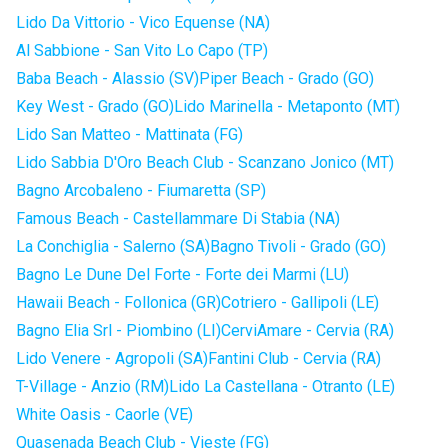
Lido Da Vittorio - Vico Equense (NA)
Al Sabbione - San Vito Lo Capo (TP)
Baba Beach - Alassio (SV)
Piper Beach - Grado (GO)
Key West - Grado (GO)
Lido Marinella - Metaponto (MT)
Lido San Matteo - Mattinata (FG)
Lido Sabbia D'Oro Beach Club - Scanzano Jonico (MT)
Bagno Arcobaleno - Fiumaretta (SP)
Famous Beach - Castellammare Di Stabia (NA)
La Conchiglia - Salerno (SA)
Bagno Tivoli - Grado (GO)
Bagno Le Dune Del Forte - Forte dei Marmi (LU)
Hawaii Beach - Follonica (GR)
Cotriero - Gallipoli (LE)
Bagno Elia Srl - Piombino (LI)
CerviAmare - Cervia (RA)
Lido Venere - Agropoli (SA)
Fantini Club - Cervia (RA)
T-Village - Anzio (RM)
Lido La Castellana - Otranto (LE)
White Oasis - Caorle (VE)
Quasenada Beach Club - Vieste (FG)