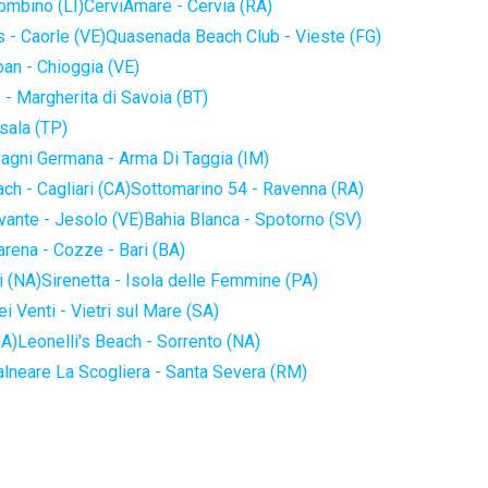
iombino (LI)
CerviAmare - Cervia (RA)
 - Caorle (VE)
Quasenada Beach Club - Vieste (FG)
an - Chioggia (VE)
 - Margherita di Savoia (BT)
sala (TP)
agni Germana - Arma Di Taggia (IM)
ch - Cagliari (CA)
Sottomarino 54 - Ravenna (RA)
vante - Jesolo (VE)
Bahia Blanca - Spotorno (SV)
arena - Cozze - Bari (BA)
i (NA)
Sirenetta - Isola delle Femmine (PA)
i Venti - Vietri sul Mare (SA)
NA)
Leonelli's Beach - Sorrento (NA)
alneare La Scogliera - Santa Severa (RM)