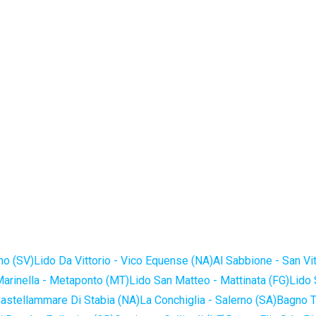
no (SV)
Lido Da Vittorio - Vico Equense (NA)
Al Sabbione - San Vi
Marinella - Metaponto (MT)
Lido San Matteo - Mattinata (FG)
Lido 
astellammare Di Stabia (NA)
La Conchiglia - Salerno (SA)
Bagno T