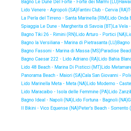
Bagno Le Dune Del Forte - Forte dei Marmi (LU)
Hawaii
Lido Venere - Agropoli (SA)
Fantini Club - Cervia (RA)
T
La Perla del Tirreno - Santa Marinella (RM)
Lido Onda B
Spiaggia Le Dune - Margherita di Savoia (BT)
La Vela -
Bagno Tiki 26 - Rimini (RN)
Lido Arturo - Portici (NA)
Li
Bagno la Versiliana - Marina di Pietrasanta (LU)
Bagno 
Bagno Fassoni - Marina di Massa (MS)
Paradise Beach
Bagno Caesar 222 - Lido Adriano (RA)
Lido Bahia Blanc
Lido 48 Beach - Marina Di Pisticci (MT)
Lido Metamare
Panorama Beach - Maiori (SA)
Cala San Giovanni - Pol
Lido Marinella Meta - Meta (NA)
Lido Moderno - Caste
Lido Maracaibo - Isola delle Femmine (PA)
Lido Zanzi
Bagno Ideal - Napoli (NA)
Lido Fortuna - Bagnoli (NA)
G
Il Bikini - Vico Equense (NA)
Peter's Beach - Sorrento 