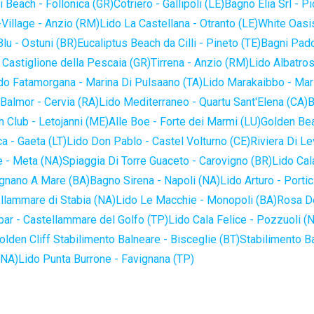
 Beach - Follonica (GR)
Cotriero - Gallipoli (LE)
Bagno Elia Srl - P
-Village - Anzio (RM)
Lido La Castellana - Otranto (LE)
White Oasis
lu - Ostuni (BR)
Eucaliptus Beach da Cilli - Pineto (TE)
Bagni Pado
 Castiglione della Pescaia (GR)
Tirrena - Anzio (RM)
Lido Albatros
do Fatamorgana - Marina Di Pulsaano (TA)
Lido Marakaibbo - Mar
Balmor - Cervia (RA)
Lido Mediterraneo - Quartu Sant'Elena (CA)
B
 Club - Letojanni (ME)
Alle Boe - Forte dei Marmi (LU)
Golden Bea
a - Gaeta (LT)
Lido Don Pablo - Castel Volturno (CE)
Riviera Di Le
 - Meta (NA)
Spiaggia Di Torre Guaceto - Carovigno (BR)
Lido Cal
ignano A Mare (BA)
Bagno Sirena - Napoli (NA)
Lido Arturo - Portic
llammare di Stabia (NA)
Lido Le Macchie - Monopoli (BA)
Rosa De
bar - Castellammare del Golfo (TP)
Lido Cala Felice - Pozzuoli (
olden Cliff Stabilimento Balneare - Bisceglie (BT)
Stabilimento B
(NA)
Lido Punta Burrone - Favignana (TP)