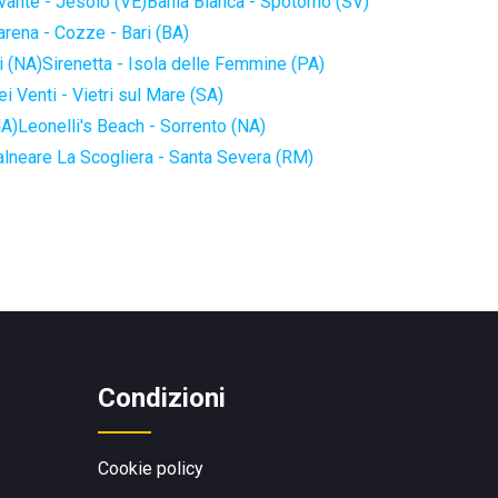
vante - Jesolo (VE)
Bahia Blanca - Spotorno (SV)
arena - Cozze - Bari (BA)
i (NA)
Sirenetta - Isola delle Femmine (PA)
i Venti - Vietri sul Mare (SA)
NA)
Leonelli's Beach - Sorrento (NA)
alneare La Scogliera - Santa Severa (RM)
Condizioni
Cookie policy