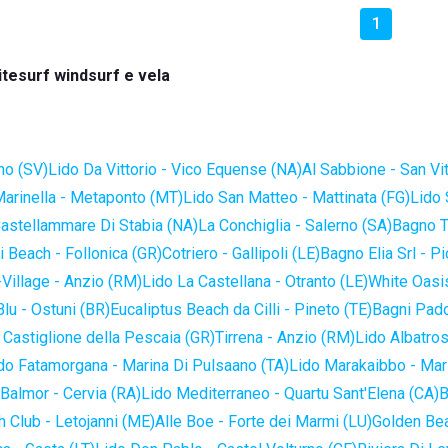
1
itesurf windsurf e vela
no (SV)
Lido Da Vittorio - Vico Equense (NA)
Al Sabbione - San Vi
Marinella - Metaponto (MT)
Lido San Matteo - Mattinata (FG)
Lido 
astellammare Di Stabia (NA)
La Conchiglia - Salerno (SA)
Bagno T
 Beach - Follonica (GR)
Cotriero - Gallipoli (LE)
Bagno Elia Srl - P
-Village - Anzio (RM)
Lido La Castellana - Otranto (LE)
White Oasis
lu - Ostuni (BR)
Eucaliptus Beach da Cilli - Pineto (TE)
Bagni Pado
 Castiglione della Pescaia (GR)
Tirrena - Anzio (RM)
Lido Albatros
do Fatamorgana - Marina Di Pulsaano (TA)
Lido Marakaibbo - Mar
Balmor - Cervia (RA)
Lido Mediterraneo - Quartu Sant'Elena (CA)
B
 Club - Letojanni (ME)
Alle Boe - Forte dei Marmi (LU)
Golden Bea