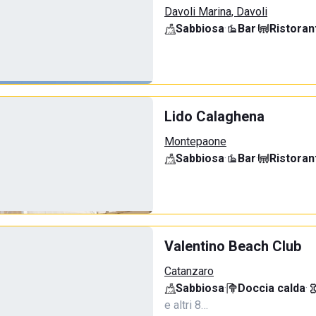
Davoli Marina, Davoli
Sabbiosa
·
Bar
·
Ristoran
Lido Calaghena
Montepaone
Sabbiosa
·
Bar
·
Ristoran
Valentino Beach Club
Catanzaro
Sabbiosa
·
Doccia calda
·
e altri 8…