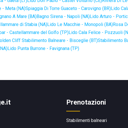
a - Gaeta (LT)
Lido Don Pablo - Castel Volturno (CE)
Riviera Di Le
 - Meta (NA)
Spiaggia Di Torre Guaceto - Carovigno (BR)
Lido Cal
ignano A Mare (BA)
Bagno Sirena - Napoli (NA)
Lido Arturo - Portic
llammare di Stabia (NA)
Lido Le Macchie - Monopoli (BA)
Rosa De
bar - Castellammare del Golfo (TP)
Lido Cala Felice - Pozzuoli (
olden Cliff Stabilimento Balneare - Bisceglie (BT)
Stabilimento B
(NA)
Lido Punta Burrone - Favignana (TP)
e.it
Prenotazioni
Stabilimenti balneari