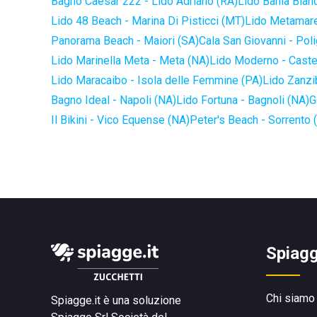
Bagno Caesar 222 - Lido Adriano (RA)
Lido Bahia Blanc
Lido 48 Beach - Marina Di Pisticci (MT)
Lido Metamare
Panorama Beach - Maiori (SA)
Cala San Giovanni - Pol
Lido Marinella Meta - Meta (NA)
Lido Moderno - Caste
Lido Maracaibo - Isola delle Femmine (PA)
Lido Zanzi
Bagno Ideal - Napoli (NA)
Lido Fortuna - Bagnoli (NA)
G
Il Bikini - Vico Equense (NA)
Peter's Beach - Sorrento 
Spiagg
Chi siamo
Spiagge.it è una soluzione