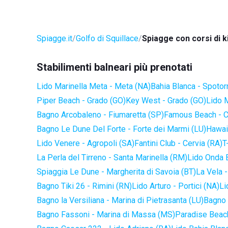
Spiagge.it
Golfo di Squillace
Spiagge con corsi di k
Stabilimenti balneari più prenotati
Lido Marinella Meta - Meta (NA)
Bahia Blanca - Spotor
Piper Beach - Grado (GO)
Key West - Grado (GO)
Lido 
Bagno Arcobaleno - Fiumaretta (SP)
Famous Beach - C
Bagno Le Dune Del Forte - Forte dei Marmi (LU)
Hawaii
Lido Venere - Agropoli (SA)
Fantini Club - Cervia (RA)
T
La Perla del Tirreno - Santa Marinella (RM)
Lido Onda B
Spiaggia Le Dune - Margherita di Savoia (BT)
La Vela -
Bagno Tiki 26 - Rimini (RN)
Lido Arturo - Portici (NA)
Li
Bagno la Versiliana - Marina di Pietrasanta (LU)
Bagno 
Bagno Fassoni - Marina di Massa (MS)
Paradise Beach