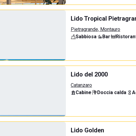
Lido Tropical Pietragr
Pietragrande, Montauro
Sabbiosa
·
Bar
·
Ristoran
Lido del 2000
Catanzaro
Cabine
·
Doccia calda
·
A
Lido Golden