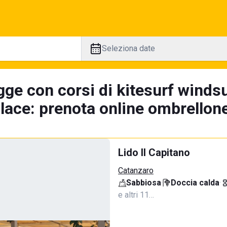
Seleziona date
ge con corsi di kitesurf windsu
lace: prenota online ombrellone
Lido Il Capitano
Catanzaro
Sabbiosa
·
Doccia calda
·
e altri 11…