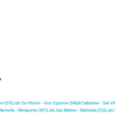
e
no (SV)
Lido Da Vittorio - Vico Equense (NA)
Al Sabbione - San Vi
Marinella - Metaponto (MT)
Lido San Matteo - Mattinata (FG)
Lido 