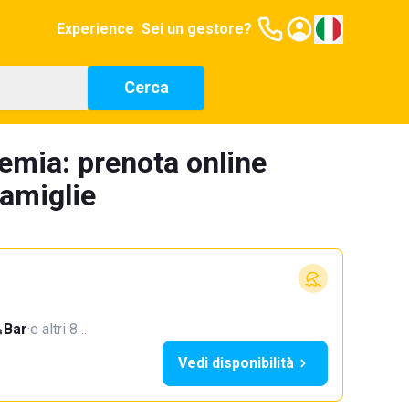
Experience
Sei un gestore?
Cerca
femia: prenota online
famiglie
Bar
·
e altri 8…
Vedi disponibilità