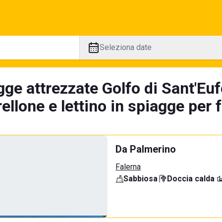
Seleziona date
gge attrezzate Golfo di Sant'Eu
llone e lettino in spiagge per 
Da Palmerino
Falerna
Sabbiosa
·
Doccia calda
·