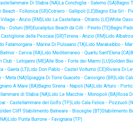
astellammare Di Stabia (NA)
La Conchiglia - Salerno (SA)
Bagno T
 Beach - Follonica (GR)
Cotriero - Gallipoli (LE)
Bagno Elia Srl - P
-Village - Anzio (RM)
Lido La Castellana - Otranto (LE)
White Oasis
lu - Ostuni (BR)
Eucaliptus Beach da Cilli - Pineto (TE)
Bagni Pado
 Castiglione della Pescaia (GR)
Tirrena - Anzio (RM)
Lido Albatros
do Fatamorgana - Marina Di Pulsaano (TA)
Lido Marakaibbo - Mar
Balmor - Cervia (RA)
Lido Mediterraneo - Quartu Sant'Elena (CA)
B
 Club - Letojanni (ME)
Alle Boe - Forte dei Marmi (LU)
Golden Bea
a - Gaeta (LT)
Lido Don Pablo - Castel Volturno (CE)
Riviera Di Le
 - Meta (NA)
Spiaggia Di Torre Guaceto - Carovigno (BR)
Lido Cal
ignano A Mare (BA)
Bagno Sirena - Napoli (NA)
Lido Arturo - Portic
llammare di Stabia (NA)
Lido Le Macchie - Monopoli (BA)
Rosa De
bar - Castellammare del Golfo (TP)
Lido Cala Felice - Pozzuoli (
olden Cliff Stabilimento Balneare - Bisceglie (BT)
Stabilimento B
(NA)
Lido Punta Burrone - Favignana (TP)