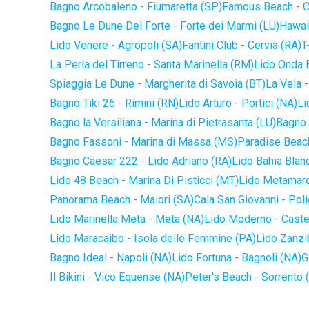
Bagno Arcobaleno - Fiumaretta (SP)
Famous Beach - C
Bagno Le Dune Del Forte - Forte dei Marmi (LU)
Hawaii
Lido Venere - Agropoli (SA)
Fantini Club - Cervia (RA)
T
La Perla del Tirreno - Santa Marinella (RM)
Lido Onda B
Spiaggia Le Dune - Margherita di Savoia (BT)
La Vela -
Bagno Tiki 26 - Rimini (RN)
Lido Arturo - Portici (NA)
Li
Bagno la Versiliana - Marina di Pietrasanta (LU)
Bagno 
Bagno Fassoni - Marina di Massa (MS)
Paradise Beach
Bagno Caesar 222 - Lido Adriano (RA)
Lido Bahia Blanc
Lido 48 Beach - Marina Di Pisticci (MT)
Lido Metamare
Panorama Beach - Maiori (SA)
Cala San Giovanni - Pol
Lido Marinella Meta - Meta (NA)
Lido Moderno - Caste
Lido Maracaibo - Isola delle Femmine (PA)
Lido Zanzi
Bagno Ideal - Napoli (NA)
Lido Fortuna - Bagnoli (NA)
G
Il Bikini - Vico Equense (NA)
Peter's Beach - Sorrento 