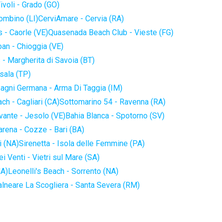
ivoli - Grado (GO)
iombino (LI)
CerviAmare - Cervia (RA)
 - Caorle (VE)
Quasenada Beach Club - Vieste (FG)
an - Chioggia (VE)
 - Margherita di Savoia (BT)
sala (TP)
agni Germana - Arma Di Taggia (IM)
ch - Cagliari (CA)
Sottomarino 54 - Ravenna (RA)
vante - Jesolo (VE)
Bahia Blanca - Spotorno (SV)
arena - Cozze - Bari (BA)
i (NA)
Sirenetta - Isola delle Femmine (PA)
i Venti - Vietri sul Mare (SA)
NA)
Leonelli's Beach - Sorrento (NA)
alneare La Scogliera - Santa Severa (RM)