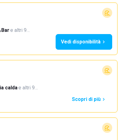
Bar
·
e altri 9…
Vedi disponibilità
a calda
·
e altri 9…
Scopri di più