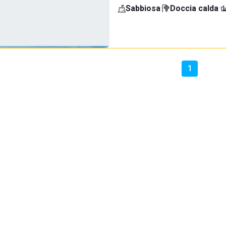
Sabbiosa
·
Doccia calda
·
1