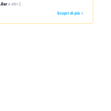
Bar
·
e altri 2…
Scopri di più