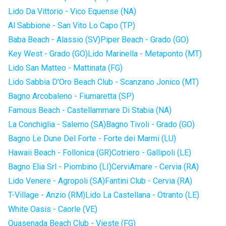
Lido Da Vittorio - Vico Equense (NA)
Al Sabbione - San Vito Lo Capo (TP)
Baba Beach - Alassio (SV)
Piper Beach - Grado (GO)
Key West - Grado (GO)
Lido Marinella - Metaponto (MT)
Lido San Matteo - Mattinata (FG)
Lido Sabbia D'Oro Beach Club - Scanzano Jonico (MT)
Bagno Arcobaleno - Fiumaretta (SP)
Famous Beach - Castellammare Di Stabia (NA)
La Conchiglia - Salerno (SA)
Bagno Tivoli - Grado (GO)
Bagno Le Dune Del Forte - Forte dei Marmi (LU)
Hawaii Beach - Follonica (GR)
Cotriero - Gallipoli (LE)
Bagno Elia Srl - Piombino (LI)
CerviAmare - Cervia (RA)
Lido Venere - Agropoli (SA)
Fantini Club - Cervia (RA)
T-Village - Anzio (RM)
Lido La Castellana - Otranto (LE)
White Oasis - Caorle (VE)
Quasenada Beach Club - Vieste (FG)