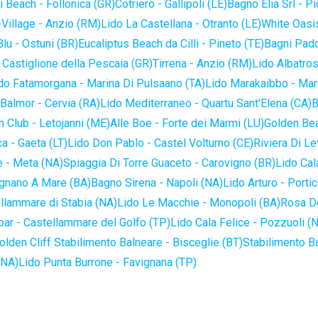
 Beach - Follonica (GR)
Cotriero - Gallipoli (LE)
Bagno Elia Srl - P
-Village - Anzio (RM)
Lido La Castellana - Otranto (LE)
White Oasis
lu - Ostuni (BR)
Eucaliptus Beach da Cilli - Pineto (TE)
Bagni Pado
 Castiglione della Pescaia (GR)
Tirrena - Anzio (RM)
Lido Albatros
do Fatamorgana - Marina Di Pulsaano (TA)
Lido Marakaibbo - Mar
Balmor - Cervia (RA)
Lido Mediterraneo - Quartu Sant'Elena (CA)
B
 Club - Letojanni (ME)
Alle Boe - Forte dei Marmi (LU)
Golden Bea
a - Gaeta (LT)
Lido Don Pablo - Castel Volturno (CE)
Riviera Di Le
 - Meta (NA)
Spiaggia Di Torre Guaceto - Carovigno (BR)
Lido Cal
ignano A Mare (BA)
Bagno Sirena - Napoli (NA)
Lido Arturo - Portic
llammare di Stabia (NA)
Lido Le Macchie - Monopoli (BA)
Rosa De
bar - Castellammare del Golfo (TP)
Lido Cala Felice - Pozzuoli (
olden Cliff Stabilimento Balneare - Bisceglie (BT)
Stabilimento B
(NA)
Lido Punta Burrone - Favignana (TP)