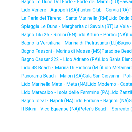
Bagno Le Dune Del Forte - Forte dei Marmi (LU)
Hawaii
Lido Venere - Agropoli (SA)
Fantini Club - Cervia (RA)
T
La Perla del Tirreno - Santa Marinella (RM)
Lido Onda B
Spiaggia Le Dune - Margherita di Savoia (BT)
La Vela -
Bagno Tiki 26 - Rimini (RN)
Lido Arturo - Portici (NA)
Li
Bagno la Versiliana - Marina di Pietrasanta (LU)
Bagno 
Bagno Fassoni - Marina di Massa (MS)
Paradise Beach
Bagno Caesar 222 - Lido Adriano (RA)
Lido Bahia Blanc
Lido 48 Beach - Marina Di Pisticci (MT)
Lido Metamare
Panorama Beach - Maiori (SA)
Cala San Giovanni - Pol
Lido Marinella Meta - Meta (NA)
Lido Moderno - Caste
Lido Maracaibo - Isola delle Femmine (PA)
Lido Zanzi
Bagno Ideal - Napoli (NA)
Lido Fortuna - Bagnoli (NA)
G
Il Bikini - Vico Equense (NA)
Peter's Beach - Sorrento 