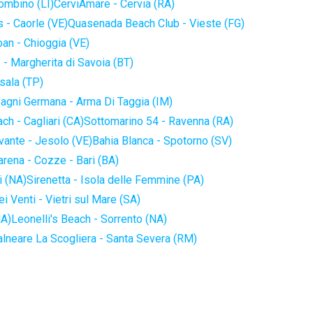
iombino (LI)
CerviAmare - Cervia (RA)
 - Caorle (VE)
Quasenada Beach Club - Vieste (FG)
an - Chioggia (VE)
 - Margherita di Savoia (BT)
sala (TP)
agni Germana - Arma Di Taggia (IM)
ch - Cagliari (CA)
Sottomarino 54 - Ravenna (RA)
vante - Jesolo (VE)
Bahia Blanca - Spotorno (SV)
arena - Cozze - Bari (BA)
i (NA)
Sirenetta - Isola delle Femmine (PA)
i Venti - Vietri sul Mare (SA)
NA)
Leonelli's Beach - Sorrento (NA)
alneare La Scogliera - Santa Severa (RM)