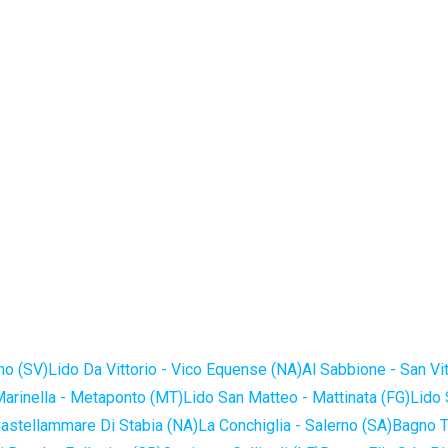
no (SV)
Lido Da Vittorio - Vico Equense (NA)
Al Sabbione - San Vi
Marinella - Metaponto (MT)
Lido San Matteo - Mattinata (FG)
Lido 
astellammare Di Stabia (NA)
La Conchiglia - Salerno (SA)
Bagno T