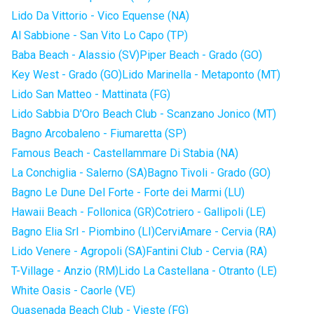
Lido Da Vittorio - Vico Equense (NA)
Al Sabbione - San Vito Lo Capo (TP)
Baba Beach - Alassio (SV)
Piper Beach - Grado (GO)
Key West - Grado (GO)
Lido Marinella - Metaponto (MT)
Lido San Matteo - Mattinata (FG)
Lido Sabbia D'Oro Beach Club - Scanzano Jonico (MT)
Bagno Arcobaleno - Fiumaretta (SP)
Famous Beach - Castellammare Di Stabia (NA)
La Conchiglia - Salerno (SA)
Bagno Tivoli - Grado (GO)
Bagno Le Dune Del Forte - Forte dei Marmi (LU)
Hawaii Beach - Follonica (GR)
Cotriero - Gallipoli (LE)
Bagno Elia Srl - Piombino (LI)
CerviAmare - Cervia (RA)
Lido Venere - Agropoli (SA)
Fantini Club - Cervia (RA)
T-Village - Anzio (RM)
Lido La Castellana - Otranto (LE)
White Oasis - Caorle (VE)
Quasenada Beach Club - Vieste (FG)