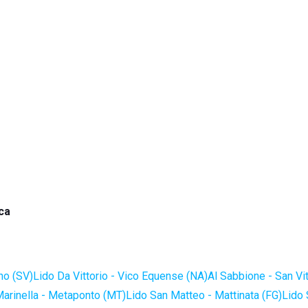
ca
no (SV)
Lido Da Vittorio - Vico Equense (NA)
Al Sabbione - San Vi
Marinella - Metaponto (MT)
Lido San Matteo - Mattinata (FG)
Lido 