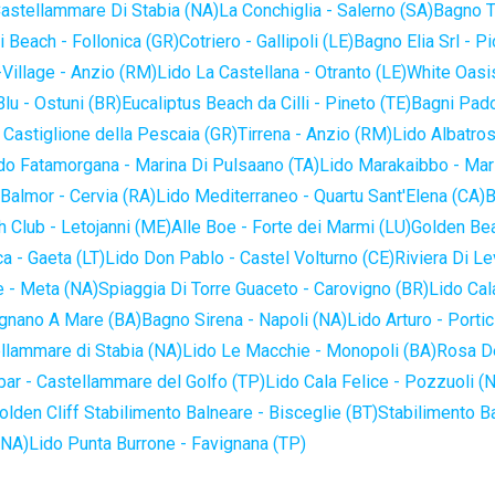
astellammare Di Stabia (NA)
La Conchiglia - Salerno (SA)
Bagno T
 Beach - Follonica (GR)
Cotriero - Gallipoli (LE)
Bagno Elia Srl - P
-Village - Anzio (RM)
Lido La Castellana - Otranto (LE)
White Oasis
lu - Ostuni (BR)
Eucaliptus Beach da Cilli - Pineto (TE)
Bagni Pado
 Castiglione della Pescaia (GR)
Tirrena - Anzio (RM)
Lido Albatros
do Fatamorgana - Marina Di Pulsaano (TA)
Lido Marakaibbo - Mar
Balmor - Cervia (RA)
Lido Mediterraneo - Quartu Sant'Elena (CA)
B
 Club - Letojanni (ME)
Alle Boe - Forte dei Marmi (LU)
Golden Bea
a - Gaeta (LT)
Lido Don Pablo - Castel Volturno (CE)
Riviera Di Le
 - Meta (NA)
Spiaggia Di Torre Guaceto - Carovigno (BR)
Lido Cal
ignano A Mare (BA)
Bagno Sirena - Napoli (NA)
Lido Arturo - Portic
llammare di Stabia (NA)
Lido Le Macchie - Monopoli (BA)
Rosa De
bar - Castellammare del Golfo (TP)
Lido Cala Felice - Pozzuoli (
olden Cliff Stabilimento Balneare - Bisceglie (BT)
Stabilimento B
(NA)
Lido Punta Burrone - Favignana (TP)