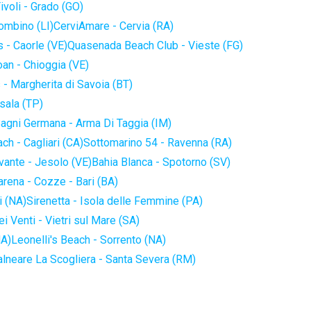
ivoli - Grado (GO)
iombino (LI)
CerviAmare - Cervia (RA)
 - Caorle (VE)
Quasenada Beach Club - Vieste (FG)
an - Chioggia (VE)
 - Margherita di Savoia (BT)
sala (TP)
agni Germana - Arma Di Taggia (IM)
ch - Cagliari (CA)
Sottomarino 54 - Ravenna (RA)
vante - Jesolo (VE)
Bahia Blanca - Spotorno (SV)
arena - Cozze - Bari (BA)
i (NA)
Sirenetta - Isola delle Femmine (PA)
i Venti - Vietri sul Mare (SA)
NA)
Leonelli's Beach - Sorrento (NA)
alneare La Scogliera - Santa Severa (RM)