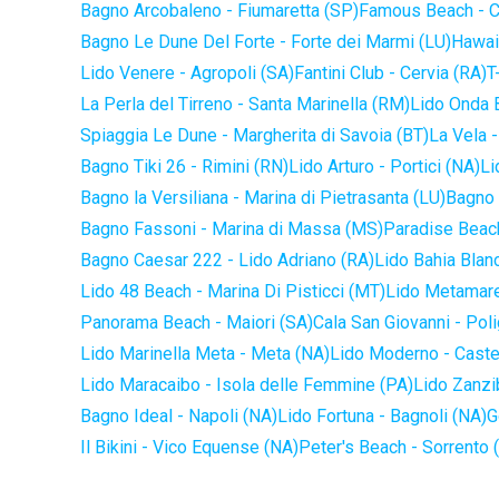
Bagno Arcobaleno - Fiumaretta (SP)
Famous Beach - C
Bagno Le Dune Del Forte - Forte dei Marmi (LU)
Hawaii
Lido Venere - Agropoli (SA)
Fantini Club - Cervia (RA)
T
La Perla del Tirreno - Santa Marinella (RM)
Lido Onda B
Spiaggia Le Dune - Margherita di Savoia (BT)
La Vela -
Bagno Tiki 26 - Rimini (RN)
Lido Arturo - Portici (NA)
Li
Bagno la Versiliana - Marina di Pietrasanta (LU)
Bagno 
Bagno Fassoni - Marina di Massa (MS)
Paradise Beach
Bagno Caesar 222 - Lido Adriano (RA)
Lido Bahia Blanc
Lido 48 Beach - Marina Di Pisticci (MT)
Lido Metamare
Panorama Beach - Maiori (SA)
Cala San Giovanni - Pol
Lido Marinella Meta - Meta (NA)
Lido Moderno - Caste
Lido Maracaibo - Isola delle Femmine (PA)
Lido Zanzi
Bagno Ideal - Napoli (NA)
Lido Fortuna - Bagnoli (NA)
G
Il Bikini - Vico Equense (NA)
Peter's Beach - Sorrento 