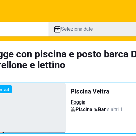
Seleziona date
gge con piscina e posto barca D
llone e lettino
Piscina Veltra
Foggia
Piscina
·
Bar
·
e altri 1…