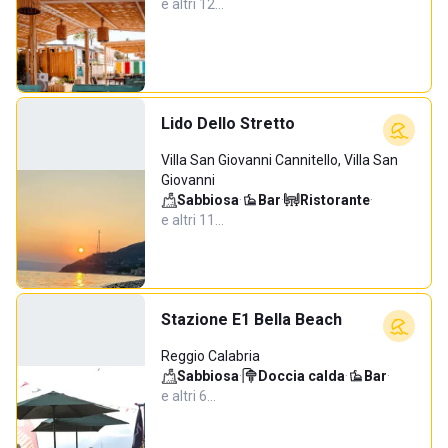
e altri 12…
Lido Dello Stretto
Villa San Giovanni Cannitello, Villa San
Giovanni
Sabbiosa
·
Bar
·
Ristorante
·
e altri 11…
Stazione E1 Bella Beach
Reggio Calabria
Sabbiosa
·
Doccia calda
·
Bar
·
e altri 6…