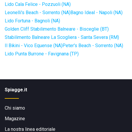
Lido Cala Felice - Pozzuoli (NA)
Leonelli's Beach - Sorrento (NA)
Bagno Ideal - Napoli (NA)
Lido Fortuna - Bagnoli (NA)
Golden Cliff Stabilimento Balneare - Bisceglie (BT)
Stabilimento Balneare La Scogliera - Santa Severa (RM)
Il Bikini - Vico Equense (NA)
Peter's Beach - Sorrento (NA)
Lido Punta Burrone - Favignana (TP)
Spiagge.it
Chi siamo
Magazine
La nostra linea editoriale