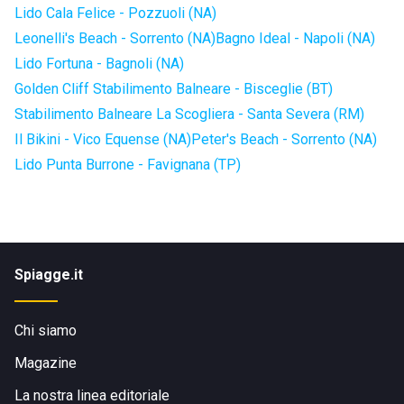
Lido Cala Felice - Pozzuoli (NA)
Leonelli's Beach - Sorrento (NA)
Bagno Ideal - Napoli (NA)
Lido Fortuna - Bagnoli (NA)
Golden Cliff Stabilimento Balneare - Bisceglie (BT)
Stabilimento Balneare La Scogliera - Santa Severa (RM)
Il Bikini - Vico Equense (NA)
Peter's Beach - Sorrento (NA)
Lido Punta Burrone - Favignana (TP)
Spiagge.it
Chi siamo
Magazine
La nostra linea editoriale