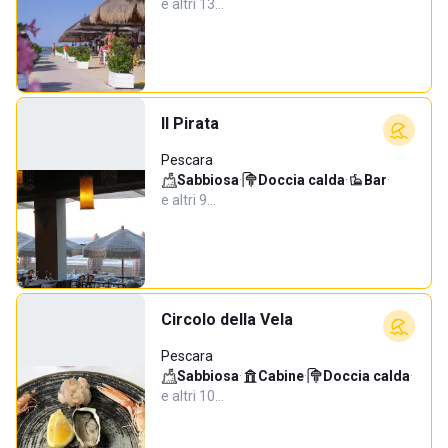
e altri 13…
Il Pirata
Pescara
Sabbiosa
·
Doccia calda
·
Bar
·
e altri 9…
Circolo della Vela
Pescara
Sabbiosa
·
Cabine
·
Doccia calda
·
e altri 10…