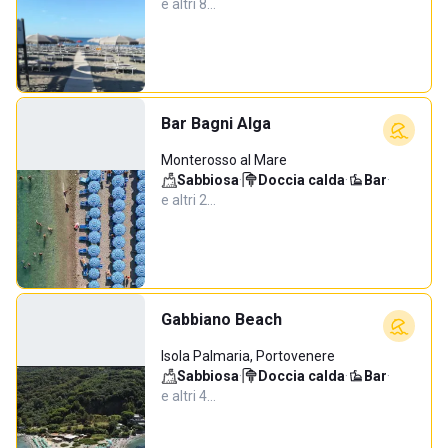
e altri 8…
Bar Bagni Alga
Monterosso al Mare
Sabbiosa
·
Doccia calda
·
Bar
·
e altri 2…
Gabbiano Beach
Isola Palmaria, Portovenere
Sabbiosa
·
Doccia calda
·
Bar
·
e altri 4…