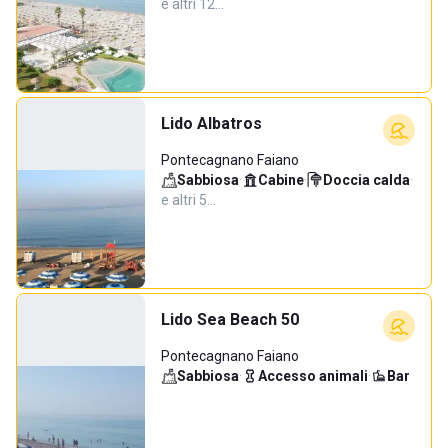
e altri 12…
Lido Albatros
Pontecagnano Faiano
Sabbiosa
·
Cabine
·
Doccia calda
·
e altri 5…
Lido Sea Beach 50
Pontecagnano Faiano
Sabbiosa
·
Accesso animali
·
Bar