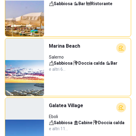
Sabbiosa
·
Bar
·
Ristorante
Marina Beach
Salerno
Sabbiosa
·
Doccia calda
·
Bar
·
e altri 6…
Galatea Village
Eboli
Sabbiosa
·
Cabine
·
Doccia calda
·
e altri 11…