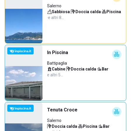
Salerno
Sabbiosa
·
Doccia calda
·
Piscina
·
e altri 8…
In Piscina
Battipaglia
Cabine
·
Doccia calda
·
Bar
·
e altri 5…
Tenuta Croce
Salerno
Doccia calda
·
Piscina
·
Bar
·