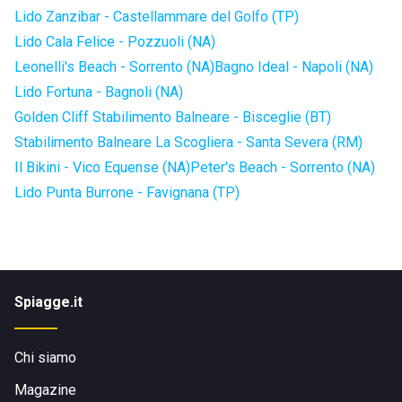
Lido Zanzibar - Castellammare del Golfo (TP)
Lido Cala Felice - Pozzuoli (NA)
Leonelli's Beach - Sorrento (NA)
Bagno Ideal - Napoli (NA)
Lido Fortuna - Bagnoli (NA)
Golden Cliff Stabilimento Balneare - Bisceglie (BT)
Stabilimento Balneare La Scogliera - Santa Severa (RM)
Il Bikini - Vico Equense (NA)
Peter's Beach - Sorrento (NA)
Lido Punta Burrone - Favignana (TP)
Spiagge.it
Chi siamo
Magazine