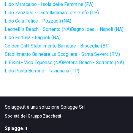
Lido Maracaibo - Isola delle Femmine (PA)
Lido Zanzibar - Castellammare del Golfo (TP)
Lido Cala Felice - Pozzuoli (NA)
Leonelli's Beach - Sorrento (NA)
Bagno Ideal - Napoli (NA)
Lido Fortuna - Bagnoli (NA)
Golden Cliff Stabilimento Balneare - Bisceglie (BT)
Stabilimento Balneare La Scogliera - Santa Severa (RM)
Il Bikini - Vico Equense (NA)
Peter's Beach - Sorrento (NA)
Lido Punta Burrone - Favignana (TP)
Spiagge.it è una soluzione Spiagge Srl
Società del
Gruppo Zucchetti
Spiagge.it