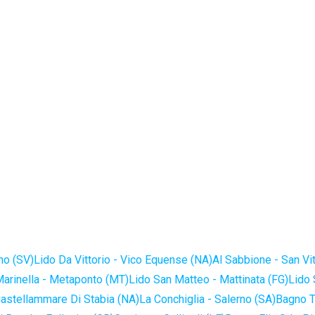
no (SV)
Lido Da Vittorio - Vico Equense (NA)
Al Sabbione - San Vi
Marinella - Metaponto (MT)
Lido San Matteo - Mattinata (FG)
Lido 
astellammare Di Stabia (NA)
La Conchiglia - Salerno (SA)
Bagno T