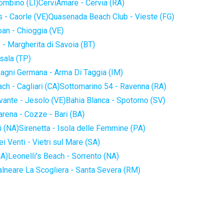
iombino (LI)
CerviAmare - Cervia (RA)
 - Caorle (VE)
Quasenada Beach Club - Vieste (FG)
an - Chioggia (VE)
 - Margherita di Savoia (BT)
sala (TP)
agni Germana - Arma Di Taggia (IM)
ch - Cagliari (CA)
Sottomarino 54 - Ravenna (RA)
vante - Jesolo (VE)
Bahia Blanca - Spotorno (SV)
arena - Cozze - Bari (BA)
i (NA)
Sirenetta - Isola delle Femmine (PA)
i Venti - Vietri sul Mare (SA)
NA)
Leonelli's Beach - Sorrento (NA)
alneare La Scogliera - Santa Severa (RM)