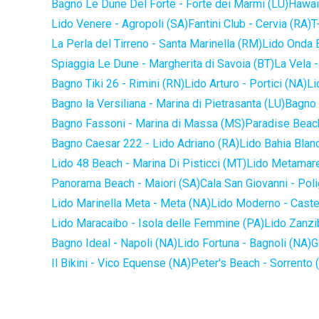
Bagno Le Dune Del Forte - Forte dei Marmi (LU)
Hawaii
Lido Venere - Agropoli (SA)
Fantini Club - Cervia (RA)
T
La Perla del Tirreno - Santa Marinella (RM)
Lido Onda B
Spiaggia Le Dune - Margherita di Savoia (BT)
La Vela -
Bagno Tiki 26 - Rimini (RN)
Lido Arturo - Portici (NA)
Li
Bagno la Versiliana - Marina di Pietrasanta (LU)
Bagno 
Bagno Fassoni - Marina di Massa (MS)
Paradise Beach
Bagno Caesar 222 - Lido Adriano (RA)
Lido Bahia Blanc
Lido 48 Beach - Marina Di Pisticci (MT)
Lido Metamare
Panorama Beach - Maiori (SA)
Cala San Giovanni - Pol
Lido Marinella Meta - Meta (NA)
Lido Moderno - Caste
Lido Maracaibo - Isola delle Femmine (PA)
Lido Zanzi
Bagno Ideal - Napoli (NA)
Lido Fortuna - Bagnoli (NA)
G
Il Bikini - Vico Equense (NA)
Peter's Beach - Sorrento 