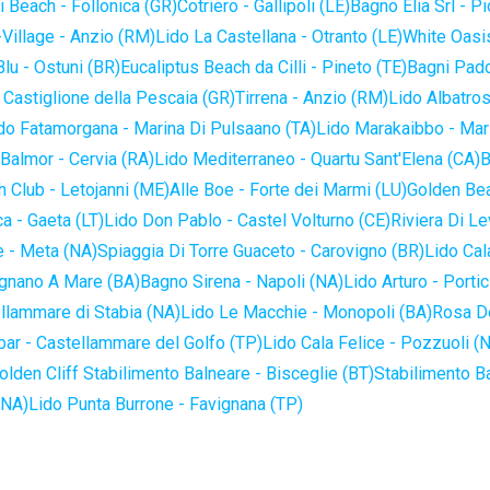
 Beach - Follonica (GR)
Cotriero - Gallipoli (LE)
Bagno Elia Srl - P
-Village - Anzio (RM)
Lido La Castellana - Otranto (LE)
White Oasis
lu - Ostuni (BR)
Eucaliptus Beach da Cilli - Pineto (TE)
Bagni Pado
 Castiglione della Pescaia (GR)
Tirrena - Anzio (RM)
Lido Albatros
do Fatamorgana - Marina Di Pulsaano (TA)
Lido Marakaibbo - Mar
Balmor - Cervia (RA)
Lido Mediterraneo - Quartu Sant'Elena (CA)
B
 Club - Letojanni (ME)
Alle Boe - Forte dei Marmi (LU)
Golden Bea
a - Gaeta (LT)
Lido Don Pablo - Castel Volturno (CE)
Riviera Di Le
 - Meta (NA)
Spiaggia Di Torre Guaceto - Carovigno (BR)
Lido Cal
ignano A Mare (BA)
Bagno Sirena - Napoli (NA)
Lido Arturo - Portic
llammare di Stabia (NA)
Lido Le Macchie - Monopoli (BA)
Rosa De
bar - Castellammare del Golfo (TP)
Lido Cala Felice - Pozzuoli (
olden Cliff Stabilimento Balneare - Bisceglie (BT)
Stabilimento B
(NA)
Lido Punta Burrone - Favignana (TP)