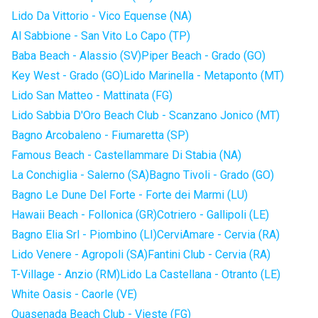
Lido Da Vittorio - Vico Equense (NA)
Al Sabbione - San Vito Lo Capo (TP)
Baba Beach - Alassio (SV)
Piper Beach - Grado (GO)
Key West - Grado (GO)
Lido Marinella - Metaponto (MT)
Lido San Matteo - Mattinata (FG)
Lido Sabbia D'Oro Beach Club - Scanzano Jonico (MT)
Bagno Arcobaleno - Fiumaretta (SP)
Famous Beach - Castellammare Di Stabia (NA)
La Conchiglia - Salerno (SA)
Bagno Tivoli - Grado (GO)
Bagno Le Dune Del Forte - Forte dei Marmi (LU)
Hawaii Beach - Follonica (GR)
Cotriero - Gallipoli (LE)
Bagno Elia Srl - Piombino (LI)
CerviAmare - Cervia (RA)
Lido Venere - Agropoli (SA)
Fantini Club - Cervia (RA)
T-Village - Anzio (RM)
Lido La Castellana - Otranto (LE)
White Oasis - Caorle (VE)
Quasenada Beach Club - Vieste (FG)