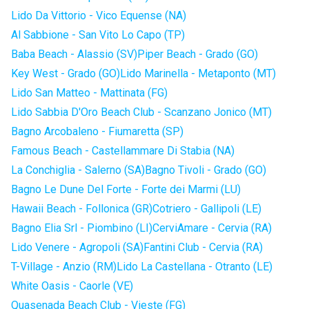
Lido Da Vittorio - Vico Equense (NA)
Al Sabbione - San Vito Lo Capo (TP)
Baba Beach - Alassio (SV)
Piper Beach - Grado (GO)
Key West - Grado (GO)
Lido Marinella - Metaponto (MT)
Lido San Matteo - Mattinata (FG)
Lido Sabbia D'Oro Beach Club - Scanzano Jonico (MT)
Bagno Arcobaleno - Fiumaretta (SP)
Famous Beach - Castellammare Di Stabia (NA)
La Conchiglia - Salerno (SA)
Bagno Tivoli - Grado (GO)
Bagno Le Dune Del Forte - Forte dei Marmi (LU)
Hawaii Beach - Follonica (GR)
Cotriero - Gallipoli (LE)
Bagno Elia Srl - Piombino (LI)
CerviAmare - Cervia (RA)
Lido Venere - Agropoli (SA)
Fantini Club - Cervia (RA)
T-Village - Anzio (RM)
Lido La Castellana - Otranto (LE)
White Oasis - Caorle (VE)
Quasenada Beach Club - Vieste (FG)