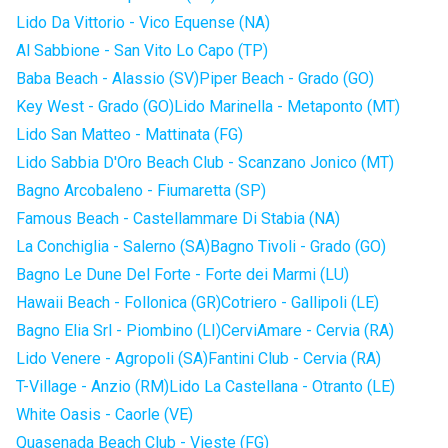
Lido Da Vittorio - Vico Equense (NA)
Al Sabbione - San Vito Lo Capo (TP)
Baba Beach - Alassio (SV)
Piper Beach - Grado (GO)
Key West - Grado (GO)
Lido Marinella - Metaponto (MT)
Lido San Matteo - Mattinata (FG)
Lido Sabbia D'Oro Beach Club - Scanzano Jonico (MT)
Bagno Arcobaleno - Fiumaretta (SP)
Famous Beach - Castellammare Di Stabia (NA)
La Conchiglia - Salerno (SA)
Bagno Tivoli - Grado (GO)
Bagno Le Dune Del Forte - Forte dei Marmi (LU)
Hawaii Beach - Follonica (GR)
Cotriero - Gallipoli (LE)
Bagno Elia Srl - Piombino (LI)
CerviAmare - Cervia (RA)
Lido Venere - Agropoli (SA)
Fantini Club - Cervia (RA)
T-Village - Anzio (RM)
Lido La Castellana - Otranto (LE)
White Oasis - Caorle (VE)
Quasenada Beach Club - Vieste (FG)