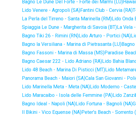
Bagno Le Dune Del Forte - Forte dei Marmi (LU)
Hawaii
Lido Venere - Agropoli (SA)
Fantini Club - Cervia (RA)
T
La Perla del Tirreno - Santa Marinella (RM)
Lido Onda B
Spiaggia Le Dune - Margherita di Savoia (BT)
La Vela -
Bagno Tiki 26 - Rimini (RN)
Lido Arturo - Portici (NA)
Li
Bagno la Versiliana - Marina di Pietrasanta (LU)
Bagno 
Bagno Fassoni - Marina di Massa (MS)
Paradise Beach
Bagno Caesar 222 - Lido Adriano (RA)
Lido Bahia Blanc
Lido 48 Beach - Marina Di Pisticci (MT)
Lido Metamare
Panorama Beach - Maiori (SA)
Cala San Giovanni - Pol
Lido Marinella Meta - Meta (NA)
Lido Moderno - Caste
Lido Maracaibo - Isola delle Femmine (PA)
Lido Zanzi
Bagno Ideal - Napoli (NA)
Lido Fortuna - Bagnoli (NA)
G
Il Bikini - Vico Equense (NA)
Peter's Beach - Sorrento 