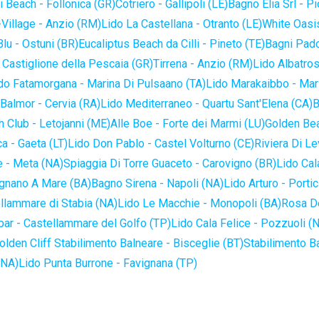
 Beach - Follonica (GR)
Cotriero - Gallipoli (LE)
Bagno Elia Srl - P
-Village - Anzio (RM)
Lido La Castellana - Otranto (LE)
White Oasis
lu - Ostuni (BR)
Eucaliptus Beach da Cilli - Pineto (TE)
Bagni Pado
 Castiglione della Pescaia (GR)
Tirrena - Anzio (RM)
Lido Albatros
do Fatamorgana - Marina Di Pulsaano (TA)
Lido Marakaibbo - Mar
Balmor - Cervia (RA)
Lido Mediterraneo - Quartu Sant'Elena (CA)
B
 Club - Letojanni (ME)
Alle Boe - Forte dei Marmi (LU)
Golden Bea
a - Gaeta (LT)
Lido Don Pablo - Castel Volturno (CE)
Riviera Di Le
 - Meta (NA)
Spiaggia Di Torre Guaceto - Carovigno (BR)
Lido Cal
ignano A Mare (BA)
Bagno Sirena - Napoli (NA)
Lido Arturo - Portic
llammare di Stabia (NA)
Lido Le Macchie - Monopoli (BA)
Rosa De
bar - Castellammare del Golfo (TP)
Lido Cala Felice - Pozzuoli (
olden Cliff Stabilimento Balneare - Bisceglie (BT)
Stabilimento B
(NA)
Lido Punta Burrone - Favignana (TP)