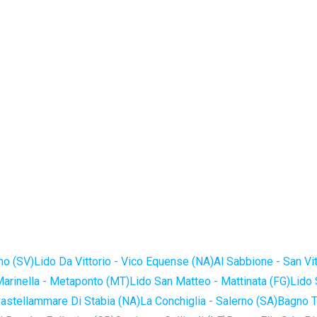
no (SV)
Lido Da Vittorio - Vico Equense (NA)
Al Sabbione - San Vi
Marinella - Metaponto (MT)
Lido San Matteo - Mattinata (FG)
Lido 
astellammare Di Stabia (NA)
La Conchiglia - Salerno (SA)
Bagno T