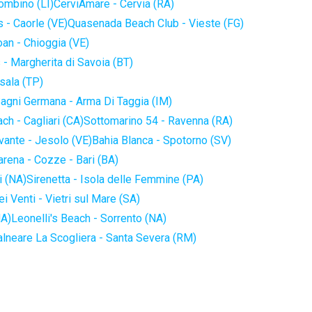
iombino (LI)
CerviAmare - Cervia (RA)
 - Caorle (VE)
Quasenada Beach Club - Vieste (FG)
an - Chioggia (VE)
 - Margherita di Savoia (BT)
sala (TP)
agni Germana - Arma Di Taggia (IM)
ch - Cagliari (CA)
Sottomarino 54 - Ravenna (RA)
vante - Jesolo (VE)
Bahia Blanca - Spotorno (SV)
arena - Cozze - Bari (BA)
i (NA)
Sirenetta - Isola delle Femmine (PA)
i Venti - Vietri sul Mare (SA)
NA)
Leonelli's Beach - Sorrento (NA)
alneare La Scogliera - Santa Severa (RM)