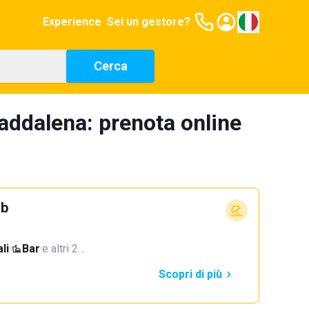
Experience
Sei un gestore?
Cerca
addalena: prenota online
ub
li
·
Bar
·
e altri 2…
Scopri di più