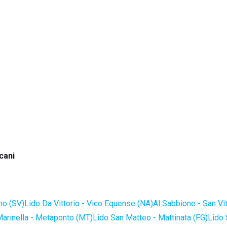
cani
no (SV)
Lido Da Vittorio - Vico Equense (NA)
Al Sabbione - San Vi
Marinella - Metaponto (MT)
Lido San Matteo - Mattinata (FG)
Lido 