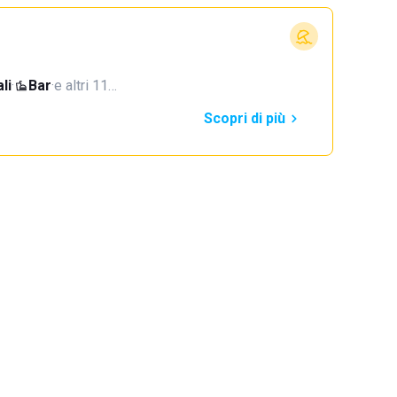
li
·
Bar
·
e altri 11…
Scopri di più