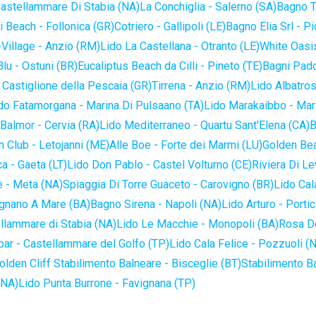
astellammare Di Stabia (NA)
La Conchiglia - Salerno (SA)
Bagno T
 Beach - Follonica (GR)
Cotriero - Gallipoli (LE)
Bagno Elia Srl - P
-Village - Anzio (RM)
Lido La Castellana - Otranto (LE)
White Oasis
lu - Ostuni (BR)
Eucaliptus Beach da Cilli - Pineto (TE)
Bagni Pado
 Castiglione della Pescaia (GR)
Tirrena - Anzio (RM)
Lido Albatros
do Fatamorgana - Marina Di Pulsaano (TA)
Lido Marakaibbo - Mar
Balmor - Cervia (RA)
Lido Mediterraneo - Quartu Sant'Elena (CA)
B
 Club - Letojanni (ME)
Alle Boe - Forte dei Marmi (LU)
Golden Bea
a - Gaeta (LT)
Lido Don Pablo - Castel Volturno (CE)
Riviera Di Le
 - Meta (NA)
Spiaggia Di Torre Guaceto - Carovigno (BR)
Lido Cal
ignano A Mare (BA)
Bagno Sirena - Napoli (NA)
Lido Arturo - Portic
llammare di Stabia (NA)
Lido Le Macchie - Monopoli (BA)
Rosa De
bar - Castellammare del Golfo (TP)
Lido Cala Felice - Pozzuoli (
olden Cliff Stabilimento Balneare - Bisceglie (BT)
Stabilimento B
(NA)
Lido Punta Burrone - Favignana (TP)