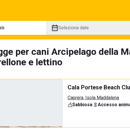
Seleziona date
gge per cani Arcipelago della M
llone e lettino
Cala Portese Beach Cl
Caprera, Isola Maddalena
Sabbiosa
·
Accesso anima