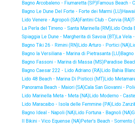
Bagno Arcobaleno - Fiumaretta (SP)
Famous Beach - C
Bagno Le Dune Del Forte - Forte dei Marmi (LU)
Hawaii
Lido Venere - Agropoli (SA)
Fantini Club - Cervia (RA)
T
La Perla del Tirreno - Santa Marinella (RM)
Lido Onda B
Spiaggia Le Dune - Margherita di Savoia (BT)
La Vela -
Bagno Tiki 26 - Rimini (RN)
Lido Arturo - Portici (NA)
Li
Bagno la Versiliana - Marina di Pietrasanta (LU)
Bagno 
Bagno Fassoni - Marina di Massa (MS)
Paradise Beach
Bagno Caesar 222 - Lido Adriano (RA)
Lido Bahia Blanc
Lido 48 Beach - Marina Di Pisticci (MT)
Lido Metamare
Panorama Beach - Maiori (SA)
Cala San Giovanni - Pol
Lido Marinella Meta - Meta (NA)
Lido Moderno - Caste
Lido Maracaibo - Isola delle Femmine (PA)
Lido Zanzi
Bagno Ideal - Napoli (NA)
Lido Fortuna - Bagnoli (NA)
G
Il Bikini - Vico Equense (NA)
Peter's Beach - Sorrento 