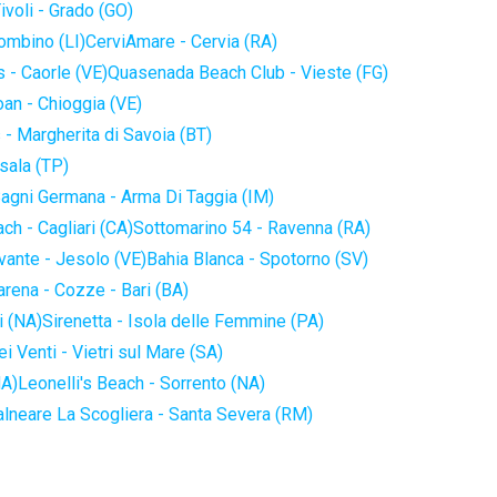
ivoli - Grado (GO)
iombino (LI)
CerviAmare - Cervia (RA)
 - Caorle (VE)
Quasenada Beach Club - Vieste (FG)
an - Chioggia (VE)
 - Margherita di Savoia (BT)
sala (TP)
agni Germana - Arma Di Taggia (IM)
ch - Cagliari (CA)
Sottomarino 54 - Ravenna (RA)
vante - Jesolo (VE)
Bahia Blanca - Spotorno (SV)
arena - Cozze - Bari (BA)
i (NA)
Sirenetta - Isola delle Femmine (PA)
i Venti - Vietri sul Mare (SA)
NA)
Leonelli's Beach - Sorrento (NA)
alneare La Scogliera - Santa Severa (RM)