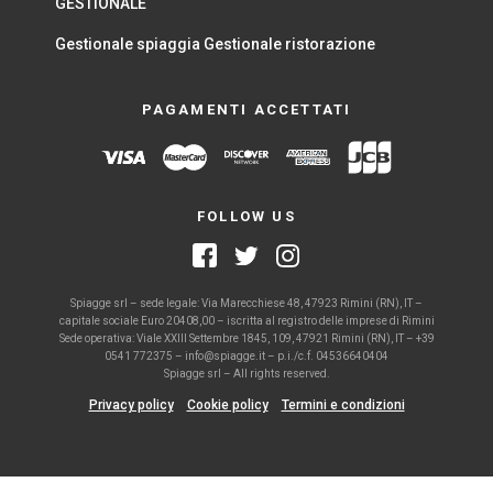
GESTIONALE
Gestionale spiaggia
Gestionale ristorazione
PAGAMENTI ACCETTATI
FOLLOW US
Spiagge srl – sede legale: Via Marecchiese 48, 47923 Rimini (RN), IT –
capitale sociale Euro 20408,00 – iscritta al registro delle imprese di Rimini
Sede operativa: Viale XXIII Settembre 1845, 109, 47921 Rimini (RN), IT – +39
0541 772375 – info@spiagge.it – p.i./c.f. 04536640404
Spiagge srl – All rights reserved.
Privacy policy
Cookie policy
Termini e condizioni