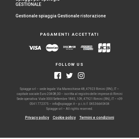
GESTIONALE
Gestionale spiaggia
Gestionale ristorazione
PAGAMENTI ACCETTATI
FOLLOW US
Spiagge srl – sede legale: Via Marecchiese 48, 47923 Rimini (RN), IT –
capitale sociale Euro 20408,00 – iscritta al registro delle imprese di Rimini
Sede operativa: Viale XXIII Settembre 1845, 109, 47921 Rimini (RN), IT – +39
0541 772375 – info@spiagge.it – p.i./c.f. 04536640404
Spiagge srl – All rights reserved.
Privacy policy
Cookie policy
Termini e condizioni