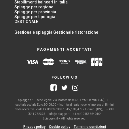
Stabilimenti balneari in Italia
Spiagge per regione
Spiagge per provincia
Spiagge per tipologia
GESTIONALE
Gestionale spiaggia
Gestionale ristorazione
PAGAMENTI ACCETTATI
FOLLOW US
Spiagge srl – sede legale: Via Marecchiese 48, 47923 Rimini (RN), IT –
capitale sociale Euro 20408,00 – iscritta al registro delle imprese di Rimini
Sede operativa: Viale XXIII Settembre 1845, 109, 47921 Rimini (RN), IT – +39
0541 772375 – info@spiagge.it – p.i./c.f. 04536640404
Spiagge srl – All rights reserved.
Privacy policy
Cookie policy
Termini e condizioni