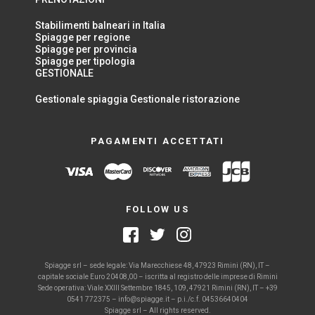
Stabilimenti balneari in Italia
Spiagge per regione
Spiagge per provincia
Spiagge per tipologia
GESTIONALE
Gestionale spiaggia
Gestionale ristorazione
PAGAMENTI ACCETTATI
FOLLOW US
Spiagge srl – sede legale: Via Marecchiese 48, 47923 Rimini (RN), IT –
capitale sociale Euro 20408,00 – iscritta al registro delle imprese di Rimini
Sede operativa: Viale XXIII Settembre 1845, 109, 47921 Rimini (RN), IT – +39
0541 772375 – info@spiagge.it – p.i./c.f. 04536640404
Spiagge srl – All rights reserved.