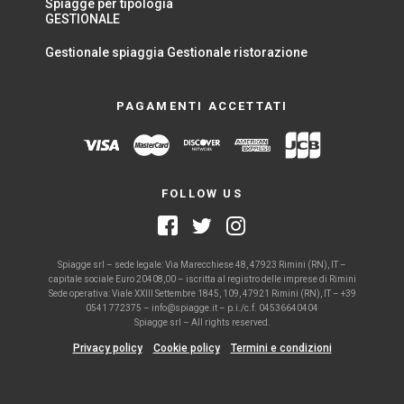
Spiagge per tipologia
GESTIONALE
Gestionale spiaggia
Gestionale ristorazione
PAGAMENTI ACCETTATI
FOLLOW US
Spiagge srl – sede legale: Via Marecchiese 48, 47923 Rimini (RN), IT –
capitale sociale Euro 20408,00 – iscritta al registro delle imprese di Rimini
Sede operativa: Viale XXIII Settembre 1845, 109, 47921 Rimini (RN), IT – +39
0541 772375 – info@spiagge.it – p.i./c.f. 04536640404
Spiagge srl – All rights reserved.
Privacy policy
Cookie policy
Termini e condizioni