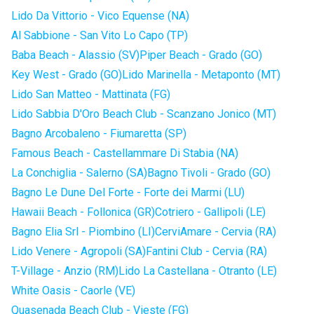
Lido Da Vittorio - Vico Equense (NA)
Al Sabbione - San Vito Lo Capo (TP)
Baba Beach - Alassio (SV)
Piper Beach - Grado (GO)
Key West - Grado (GO)
Lido Marinella - Metaponto (MT)
Lido San Matteo - Mattinata (FG)
Lido Sabbia D'Oro Beach Club - Scanzano Jonico (MT)
Bagno Arcobaleno - Fiumaretta (SP)
Famous Beach - Castellammare Di Stabia (NA)
La Conchiglia - Salerno (SA)
Bagno Tivoli - Grado (GO)
Bagno Le Dune Del Forte - Forte dei Marmi (LU)
Hawaii Beach - Follonica (GR)
Cotriero - Gallipoli (LE)
Bagno Elia Srl - Piombino (LI)
CerviAmare - Cervia (RA)
Lido Venere - Agropoli (SA)
Fantini Club - Cervia (RA)
T-Village - Anzio (RM)
Lido La Castellana - Otranto (LE)
White Oasis - Caorle (VE)
Quasenada Beach Club - Vieste (FG)