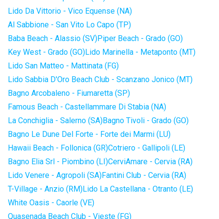
Lido Da Vittorio - Vico Equense (NA)
Al Sabbione - San Vito Lo Capo (TP)
Baba Beach - Alassio (SV)
Piper Beach - Grado (GO)
Key West - Grado (GO)
Lido Marinella - Metaponto (MT)
Lido San Matteo - Mattinata (FG)
Lido Sabbia D'Oro Beach Club - Scanzano Jonico (MT)
Bagno Arcobaleno - Fiumaretta (SP)
Famous Beach - Castellammare Di Stabia (NA)
La Conchiglia - Salerno (SA)
Bagno Tivoli - Grado (GO)
Bagno Le Dune Del Forte - Forte dei Marmi (LU)
Hawaii Beach - Follonica (GR)
Cotriero - Gallipoli (LE)
Bagno Elia Srl - Piombino (LI)
CerviAmare - Cervia (RA)
Lido Venere - Agropoli (SA)
Fantini Club - Cervia (RA)
T-Village - Anzio (RM)
Lido La Castellana - Otranto (LE)
White Oasis - Caorle (VE)
Quasenada Beach Club - Vieste (FG)