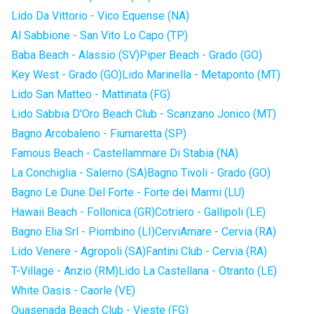
Lido Da Vittorio - Vico Equense (NA)
Al Sabbione - San Vito Lo Capo (TP)
Baba Beach - Alassio (SV)
Piper Beach - Grado (GO)
Key West - Grado (GO)
Lido Marinella - Metaponto (MT)
Lido San Matteo - Mattinata (FG)
Lido Sabbia D'Oro Beach Club - Scanzano Jonico (MT)
Bagno Arcobaleno - Fiumaretta (SP)
Famous Beach - Castellammare Di Stabia (NA)
La Conchiglia - Salerno (SA)
Bagno Tivoli - Grado (GO)
Bagno Le Dune Del Forte - Forte dei Marmi (LU)
Hawaii Beach - Follonica (GR)
Cotriero - Gallipoli (LE)
Bagno Elia Srl - Piombino (LI)
CerviAmare - Cervia (RA)
Lido Venere - Agropoli (SA)
Fantini Club - Cervia (RA)
T-Village - Anzio (RM)
Lido La Castellana - Otranto (LE)
White Oasis - Caorle (VE)
Quasenada Beach Club - Vieste (FG)