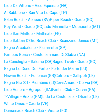
Lido Da Vittorio - Vico Equense (NA)
Al Sabbione - San Vito Lo Capo (TP)
Baba Beach - Alassio (SV)
Piper Beach - Grado (GO)
Key West - Grado (GO)
Lido Marinella - Metaponto (MT)
Lido San Matteo - Mattinata (FG)
Lido Sabbia D'Oro Beach Club - Scanzano Jonico (MT)
Bagno Arcobaleno - Fiumaretta (SP)
Famous Beach - Castellammare Di Stabia (NA)
La Conchiglia - Salerno (SA)
Bagno Tivoli - Grado (GO)
Bagno Le Dune Del Forte - Forte dei Marmi (LU)
Hawaii Beach - Follonica (GR)
Cotriero - Gallipoli (LE)
Bagno Elia Srl - Piombino (LI)
CerviAmare - Cervia (RA)
Lido Venere - Agropoli (SA)
Fantini Club - Cervia (RA)
T-Village - Anzio (RM)
Lido La Castellana - Otranto (LE)
White Oasis - Caorle (VE)
Quasenada Beach Club - Vieste (FG)