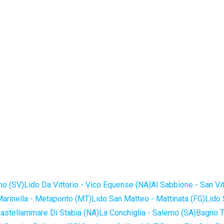
no (SV)
Lido Da Vittorio - Vico Equense (NA)
Al Sabbione - San Vi
Marinella - Metaponto (MT)
Lido San Matteo - Mattinata (FG)
Lido 
astellammare Di Stabia (NA)
La Conchiglia - Salerno (SA)
Bagno T