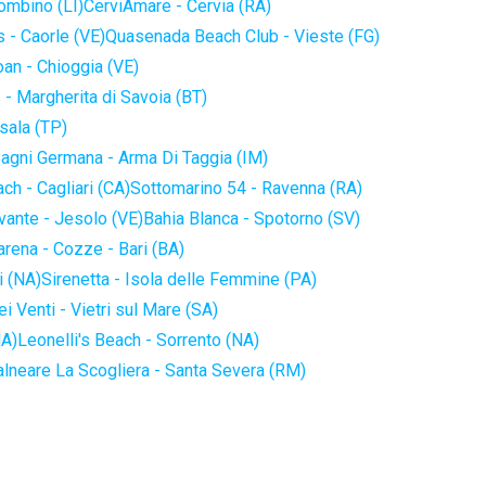
iombino (LI)
CerviAmare - Cervia (RA)
 - Caorle (VE)
Quasenada Beach Club - Vieste (FG)
an - Chioggia (VE)
 - Margherita di Savoia (BT)
sala (TP)
agni Germana - Arma Di Taggia (IM)
ch - Cagliari (CA)
Sottomarino 54 - Ravenna (RA)
vante - Jesolo (VE)
Bahia Blanca - Spotorno (SV)
arena - Cozze - Bari (BA)
i (NA)
Sirenetta - Isola delle Femmine (PA)
i Venti - Vietri sul Mare (SA)
NA)
Leonelli's Beach - Sorrento (NA)
alneare La Scogliera - Santa Severa (RM)