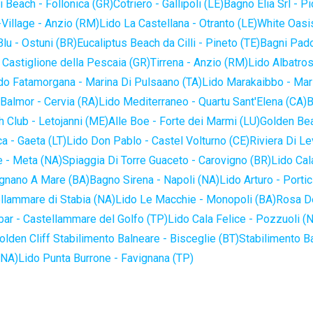
 Beach - Follonica (GR)
Cotriero - Gallipoli (LE)
Bagno Elia Srl - P
-Village - Anzio (RM)
Lido La Castellana - Otranto (LE)
White Oasis
lu - Ostuni (BR)
Eucaliptus Beach da Cilli - Pineto (TE)
Bagni Pado
 Castiglione della Pescaia (GR)
Tirrena - Anzio (RM)
Lido Albatros
do Fatamorgana - Marina Di Pulsaano (TA)
Lido Marakaibbo - Mar
Balmor - Cervia (RA)
Lido Mediterraneo - Quartu Sant'Elena (CA)
B
 Club - Letojanni (ME)
Alle Boe - Forte dei Marmi (LU)
Golden Bea
a - Gaeta (LT)
Lido Don Pablo - Castel Volturno (CE)
Riviera Di Le
 - Meta (NA)
Spiaggia Di Torre Guaceto - Carovigno (BR)
Lido Cal
ignano A Mare (BA)
Bagno Sirena - Napoli (NA)
Lido Arturo - Portic
llammare di Stabia (NA)
Lido Le Macchie - Monopoli (BA)
Rosa De
bar - Castellammare del Golfo (TP)
Lido Cala Felice - Pozzuoli (
olden Cliff Stabilimento Balneare - Bisceglie (BT)
Stabilimento B
(NA)
Lido Punta Burrone - Favignana (TP)