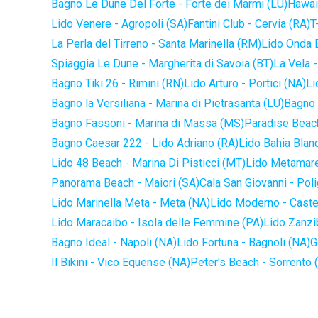
Bagno Le Dune Del Forte - Forte dei Marmi (LU)
Hawaii
Lido Venere - Agropoli (SA)
Fantini Club - Cervia (RA)
T
La Perla del Tirreno - Santa Marinella (RM)
Lido Onda B
Spiaggia Le Dune - Margherita di Savoia (BT)
La Vela -
Bagno Tiki 26 - Rimini (RN)
Lido Arturo - Portici (NA)
Li
Bagno la Versiliana - Marina di Pietrasanta (LU)
Bagno 
Bagno Fassoni - Marina di Massa (MS)
Paradise Beach
Bagno Caesar 222 - Lido Adriano (RA)
Lido Bahia Blanc
Lido 48 Beach - Marina Di Pisticci (MT)
Lido Metamare
Panorama Beach - Maiori (SA)
Cala San Giovanni - Pol
Lido Marinella Meta - Meta (NA)
Lido Moderno - Caste
Lido Maracaibo - Isola delle Femmine (PA)
Lido Zanzi
Bagno Ideal - Napoli (NA)
Lido Fortuna - Bagnoli (NA)
G
Il Bikini - Vico Equense (NA)
Peter's Beach - Sorrento 