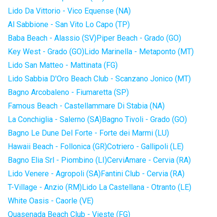
Lido Da Vittorio - Vico Equense (NA)
Al Sabbione - San Vito Lo Capo (TP)
Baba Beach - Alassio (SV)
Piper Beach - Grado (GO)
Key West - Grado (GO)
Lido Marinella - Metaponto (MT)
Lido San Matteo - Mattinata (FG)
Lido Sabbia D'Oro Beach Club - Scanzano Jonico (MT)
Bagno Arcobaleno - Fiumaretta (SP)
Famous Beach - Castellammare Di Stabia (NA)
La Conchiglia - Salerno (SA)
Bagno Tivoli - Grado (GO)
Bagno Le Dune Del Forte - Forte dei Marmi (LU)
Hawaii Beach - Follonica (GR)
Cotriero - Gallipoli (LE)
Bagno Elia Srl - Piombino (LI)
CerviAmare - Cervia (RA)
Lido Venere - Agropoli (SA)
Fantini Club - Cervia (RA)
T-Village - Anzio (RM)
Lido La Castellana - Otranto (LE)
White Oasis - Caorle (VE)
Quasenada Beach Club - Vieste (FG)