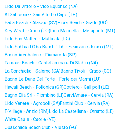
Lido Da Vittorio - Vico Equense (NA)
Al Sabbione - San Vito Lo Capo (TP)
Baba Beach - Alassio (SV)
Piper Beach - Grado (GO)
Key West - Grado (GO)
Lido Marinella - Metaponto (MT)
Lido San Matteo - Mattinata (FG)
Lido Sabbia D'Oro Beach Club - Scanzano Jonico (MT)
Bagno Arcobaleno - Fiumaretta (SP)
Famous Beach - Castellammare Di Stabia (NA)
La Conchiglia - Salerno (SA)
Bagno Tivoli - Grado (GO)
Bagno Le Dune Del Forte - Forte dei Marmi (LU)
Hawaii Beach - Follonica (GR)
Cotriero - Gallipoli (LE)
Bagno Elia Srl - Piombino (LI)
CerviAmare - Cervia (RA)
Lido Venere - Agropoli (SA)
Fantini Club - Cervia (RA)
T-Village - Anzio (RM)
Lido La Castellana - Otranto (LE)
White Oasis - Caorle (VE)
Quasenada Beach Club - Vieste (FG)