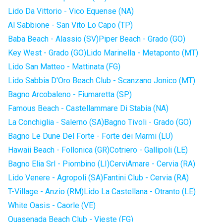
Lido Da Vittorio - Vico Equense (NA)
Al Sabbione - San Vito Lo Capo (TP)
Baba Beach - Alassio (SV)
Piper Beach - Grado (GO)
Key West - Grado (GO)
Lido Marinella - Metaponto (MT)
Lido San Matteo - Mattinata (FG)
Lido Sabbia D'Oro Beach Club - Scanzano Jonico (MT)
Bagno Arcobaleno - Fiumaretta (SP)
Famous Beach - Castellammare Di Stabia (NA)
La Conchiglia - Salerno (SA)
Bagno Tivoli - Grado (GO)
Bagno Le Dune Del Forte - Forte dei Marmi (LU)
Hawaii Beach - Follonica (GR)
Cotriero - Gallipoli (LE)
Bagno Elia Srl - Piombino (LI)
CerviAmare - Cervia (RA)
Lido Venere - Agropoli (SA)
Fantini Club - Cervia (RA)
T-Village - Anzio (RM)
Lido La Castellana - Otranto (LE)
White Oasis - Caorle (VE)
Quasenada Beach Club - Vieste (FG)