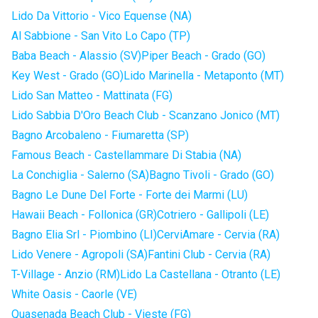
Lido Da Vittorio - Vico Equense (NA)
Al Sabbione - San Vito Lo Capo (TP)
Baba Beach - Alassio (SV)
Piper Beach - Grado (GO)
Key West - Grado (GO)
Lido Marinella - Metaponto (MT)
Lido San Matteo - Mattinata (FG)
Lido Sabbia D'Oro Beach Club - Scanzano Jonico (MT)
Bagno Arcobaleno - Fiumaretta (SP)
Famous Beach - Castellammare Di Stabia (NA)
La Conchiglia - Salerno (SA)
Bagno Tivoli - Grado (GO)
Bagno Le Dune Del Forte - Forte dei Marmi (LU)
Hawaii Beach - Follonica (GR)
Cotriero - Gallipoli (LE)
Bagno Elia Srl - Piombino (LI)
CerviAmare - Cervia (RA)
Lido Venere - Agropoli (SA)
Fantini Club - Cervia (RA)
T-Village - Anzio (RM)
Lido La Castellana - Otranto (LE)
White Oasis - Caorle (VE)
Quasenada Beach Club - Vieste (FG)