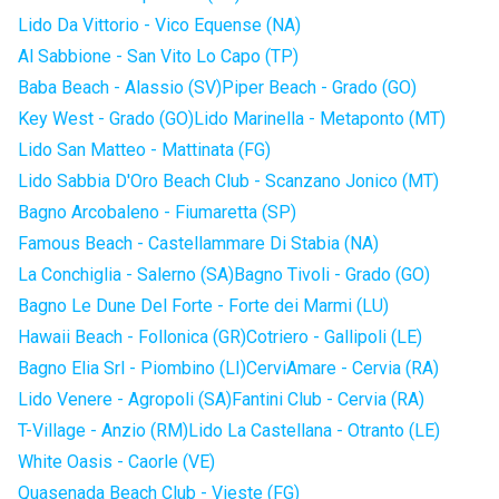
Lido Da Vittorio - Vico Equense (NA)
Al Sabbione - San Vito Lo Capo (TP)
Baba Beach - Alassio (SV)
Piper Beach - Grado (GO)
Key West - Grado (GO)
Lido Marinella - Metaponto (MT)
Lido San Matteo - Mattinata (FG)
Lido Sabbia D'Oro Beach Club - Scanzano Jonico (MT)
Bagno Arcobaleno - Fiumaretta (SP)
Famous Beach - Castellammare Di Stabia (NA)
La Conchiglia - Salerno (SA)
Bagno Tivoli - Grado (GO)
Bagno Le Dune Del Forte - Forte dei Marmi (LU)
Hawaii Beach - Follonica (GR)
Cotriero - Gallipoli (LE)
Bagno Elia Srl - Piombino (LI)
CerviAmare - Cervia (RA)
Lido Venere - Agropoli (SA)
Fantini Club - Cervia (RA)
T-Village - Anzio (RM)
Lido La Castellana - Otranto (LE)
White Oasis - Caorle (VE)
Quasenada Beach Club - Vieste (FG)