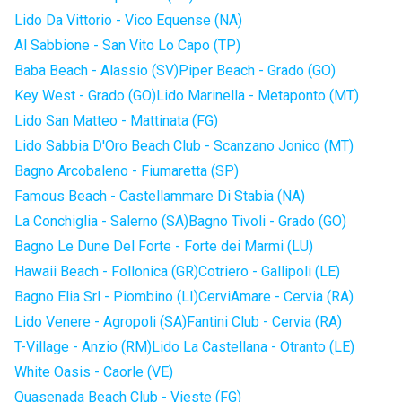
Lido Da Vittorio - Vico Equense (NA)
Al Sabbione - San Vito Lo Capo (TP)
Baba Beach - Alassio (SV)
Piper Beach - Grado (GO)
Key West - Grado (GO)
Lido Marinella - Metaponto (MT)
Lido San Matteo - Mattinata (FG)
Lido Sabbia D'Oro Beach Club - Scanzano Jonico (MT)
Bagno Arcobaleno - Fiumaretta (SP)
Famous Beach - Castellammare Di Stabia (NA)
La Conchiglia - Salerno (SA)
Bagno Tivoli - Grado (GO)
Bagno Le Dune Del Forte - Forte dei Marmi (LU)
Hawaii Beach - Follonica (GR)
Cotriero - Gallipoli (LE)
Bagno Elia Srl - Piombino (LI)
CerviAmare - Cervia (RA)
Lido Venere - Agropoli (SA)
Fantini Club - Cervia (RA)
T-Village - Anzio (RM)
Lido La Castellana - Otranto (LE)
White Oasis - Caorle (VE)
Quasenada Beach Club - Vieste (FG)