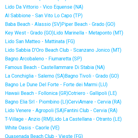
Lido Da Vittorio - Vico Equense (NA)
Al Sabbione - San Vito Lo Capo (TP)
Baba Beach - Alassio (SV)
Piper Beach - Grado (GO)
Key West - Grado (GO)
Lido Marinella - Metaponto (MT)
Lido San Matteo - Mattinata (FG)
Lido Sabbia D'Oro Beach Club - Scanzano Jonico (MT)
Bagno Arcobaleno - Fiumaretta (SP)
Famous Beach - Castellammare Di Stabia (NA)
La Conchiglia - Salerno (SA)
Bagno Tivoli - Grado (GO)
Bagno Le Dune Del Forte - Forte dei Marmi (LU)
Hawaii Beach - Follonica (GR)
Cotriero - Gallipoli (LE)
Bagno Elia Srl - Piombino (LI)
CerviAmare - Cervia (RA)
Lido Venere - Agropoli (SA)
Fantini Club - Cervia (RA)
T-Village - Anzio (RM)
Lido La Castellana - Otranto (LE)
White Oasis - Caorle (VE)
Quasenada Beach Club - Vieste (FG)