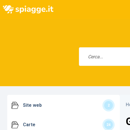
H
Site web
2
Carte
24