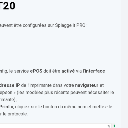
T20
euvent être configurées sur Spiagge.it PRO :
fig, le service
ePOS
doit être
activé
via l’
interface
dresse IP
de l’imprimante dans votre
navigateur
et
« epson » (les modèles plus récents peuvent nécessiter le
rimante) ;
Print »
, cliquez sur le bouton du même nom et mettez-le
r le protocole.