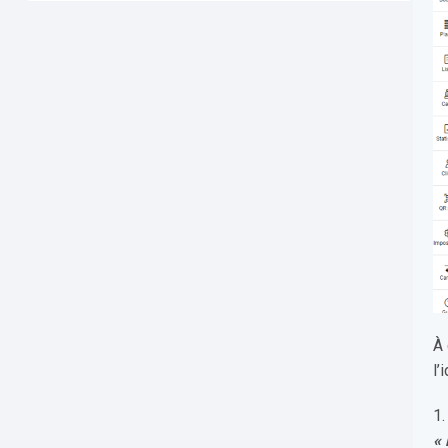
À 
l’
1.
«