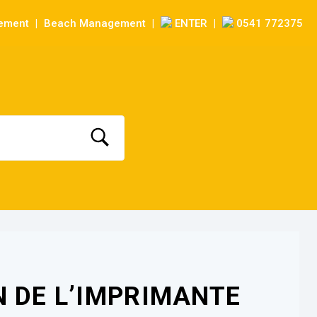
sement
Beach Management
ENTER
0541 772375
|
|
|
N DE L’IMPRIMANTE