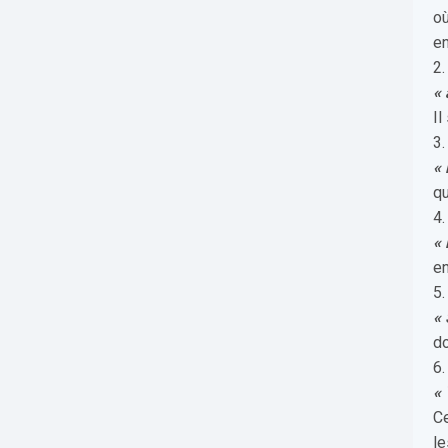
où
en
2.
« 
Il
3.
« 
qu
4.
«
en
5.
« 
do
6.
« 
Ce
le