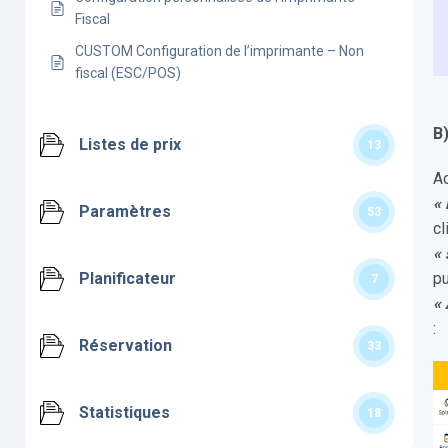
Fiscal
CUSTOM Configuration de l’imprimante – Non
fiscal (ESC/POS)
B
Listes de prix
13
A
«
Paramètres
53
cl
«
Planificateur
pu
7
«
:
Réservation
33
Statistiques
18