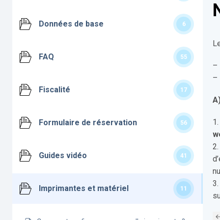
Données de base
6
Le
FAQ
55
–
–
Fiscalité
17
A
1.
Formulaire de réservation
56
w
2.
Guides vidéo
41
d’
nu
3.
Imprimantes et matériel
11
su