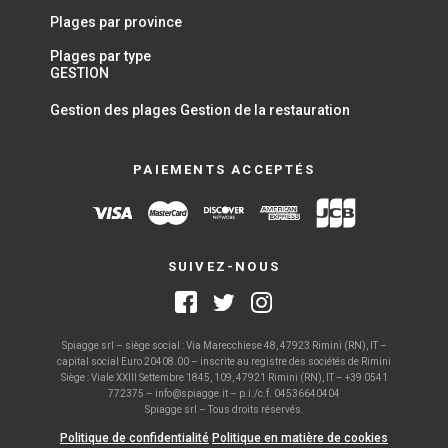
Plages par province
Plages par type
GESTION
Gestion des plages
Gestion de la restauration
PAIEMENTS ACCEPTÉS
SUIVEZ-NOUS
Spiagge srl – siège social : Via Marecchiese 48, 47923 Rimini (RN), IT –
capital social Euro 20408.00 – inscrite au registre des sociétés de Rimini
Siège : Viale XXIII Settembre 1845, 109, 47921 Rimini (RN), IT – +39 0541
772375 – info@spiagge.it – p.i./c.f. 04536640404
Spiagge srl – Tous droits réservés.
Politique de confidentialité
Politique en matière de cookies