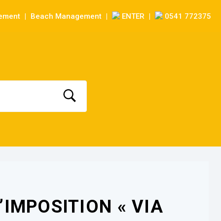
sement
Beach Management
ENTER
0541 772375
|
|
|
IMPOSITION « VIA