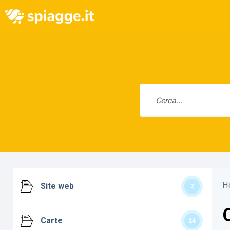
H
Site web
2
Carte
24