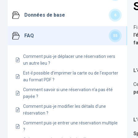
Données de base
6
Fi
l
FAQ
55
f
Comment puis-je déplacer une réservation vers
un autre lieu ?
L’
Est-il possible d’imprimer la carte ou de l’exporter
au format PDF ?
C
Comment savoir si une réservation n’a pas été
p
payée ?
Comment puis-je modifier les détails d’une
réservation ?
L’
Comment puis-je entrer une réservation multiple
?
S