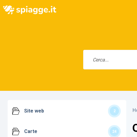
H
Site web
2
Carte
24