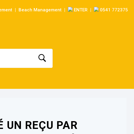
sement
Beach Management
ENTER
0541 772375
|
|
|
MÉ UN REÇU PAR