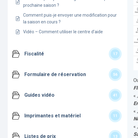
prochaine saison ?
Comment puis-je envoyer une modification pour
la saison en cours ?
Vidéo – Comment utiliser le centre d’aide
Fiscalité
17
Formulaire de réservation
56
Ou
Fl
Guides vidéo
« 
41
E
« 
Imprimantes et matériel
11
N
« 
S
Listes de prix
13