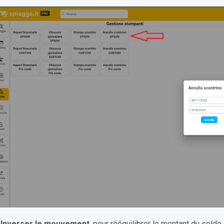
.
Inverser le mouvement
, pour rééquilibrer le montant du solde.