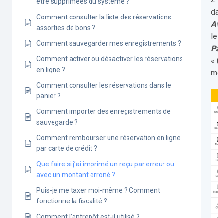
être supprimées du système ?
da
Comment consulter la liste des réservations
A
assorties de bons ?
le
Comment sauvegarder mes enregistrements ?
P
Comment activer ou désactiver les réservations
« 
en ligne ?
mo
Comment consulter les réservations dans le
panier ?
Comment importer des enregistrements de
sauvegarde ?
Comment rembourser une réservation en ligne
par carte de crédit ?
Que faire si j’ai imprimé un reçu par erreur ou
avec un montant erroné ?
Puis-je me taxer moi-même ? Comment
fonctionne la fiscalité ?
Comment l’entrepôt est-il utilisé ?