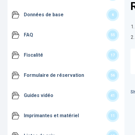
Données de base
6
FAQ
55
Fiscalité
17
Formulaire de réservation
56
Sh
Guides vidéo
41
Imprimantes et matériel
11