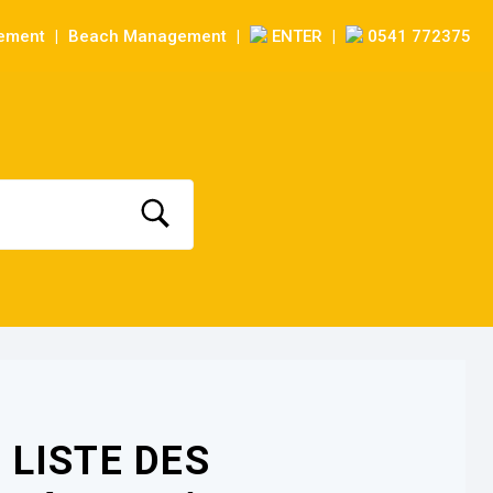
sement
Beach Management
ENTER
0541 772375
|
|
|
LISTE DES