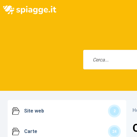
H
Site web
2
Carte
24