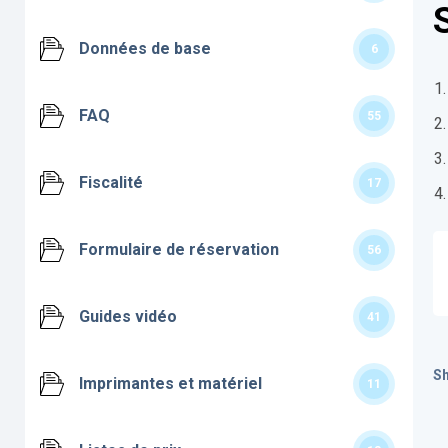
Données de base
6
FAQ
55
Fiscalité
17
Formulaire de réservation
56
Guides vidéo
41
Sh
Imprimantes et matériel
11