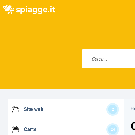
H
Site web
2
Carte
24