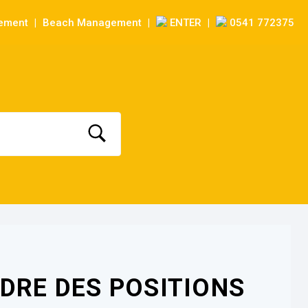
sement
Beach Management
ENTER
0541 772375
|
|
|
DRE DES POSITIONS