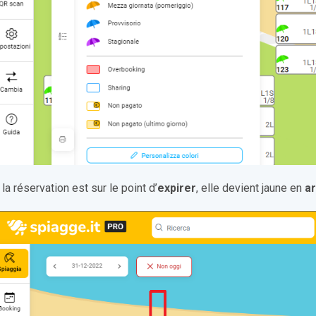
 la réservation est sur le point d’
expirer
, elle devient jaune en
ar