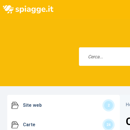
H
Site web
2
Carte
24