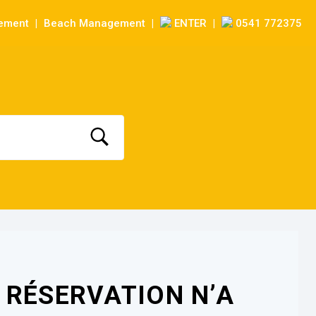
sement
Beach Management
ENTER
0541 772375
|
|
|
 RÉSERVATION N’A