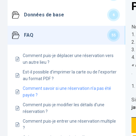
Données de base
6
No
1.
FAQ
55
2.
3
Comment puis-je déplacer une réservation vers
4.
un autre lieu ?
«
Est-il possible d’imprimer la carte ou de l’exporter
.
au format PDF ?
1.
Comment savoir si une réservation n’a pas été
payée ?
Si
Comment puis-je modifier les détails d’une
j
réservation ?
Comment puis-je entrer une réservation multiple
?