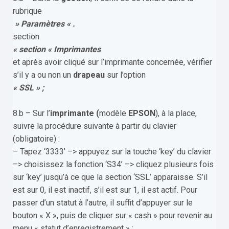
rubrique
» Paramètres « .
section
« section « Imprimantes
et après avoir cliqué sur l’imprimante concernée, vérifier
s’il y a ou non un
drapeau
sur l’option
« SSL » ;
8.b – Sur l’
imprimante
(
modèle
EPSON
), à la place,
suivre la procédure suivante à partir du clavier
(obligatoire) :
– Tapez ‘3333’ –> appuyez sur la touche ‘key’ du clavier
–> choisissez la fonction ‘S34’ –> cliquez plusieurs fois
sur ‘key’ jusqu’à ce que la section ‘SSL’ apparaisse. S’il
est sur 0, il est inactif, s’il est sur 1, il est actif. Pour
passer d’un statut à l’autre, il suffit d’appuyer sur le
bouton « X », puis de cliquer sur « cash » pour revenir au
menu « statut d’enregistrement » ;