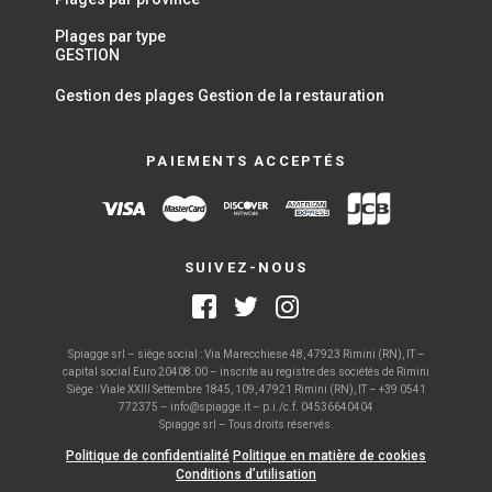
Plages par type
GESTION
Gestion des plages
Gestion de la restauration
PAIEMENTS ACCEPTÉS
SUIVEZ-NOUS
Spiagge srl – siège social : Via Marecchiese 48, 47923 Rimini (RN), IT –
capital social Euro 20408.00 – inscrite au registre des sociétés de Rimini
Siège : Viale XXIII Settembre 1845, 109, 47921 Rimini (RN), IT – +39 0541
772375 – info@spiagge.it – p.i./c.f. 04536640404
Spiagge srl – Tous droits réservés.
Politique de confidentialité
Politique en matière de cookies
Conditions d’utilisation