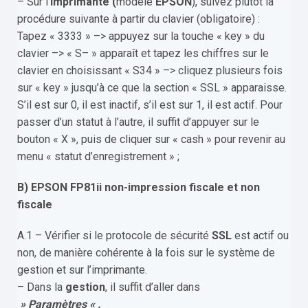
– Sur l’
imprimante
(
modèle
EPSON
), suivez plutôt la
procédure suivante à partir du clavier (obligatoire) :
Tapez « 3333 » –> appuyez sur la touche « key » du
clavier –> « S– » apparaît et tapez les chiffres sur le
clavier en choisissant « S34 » –> cliquez plusieurs fois
sur « key » jusqu’à ce que la section « SSL » apparaisse.
S’il est sur 0, il est inactif, s’il est sur 1, il est actif. Pour
passer d’un statut à l’autre, il suffit d’appuyer sur le
bouton « X », puis de cliquer sur « cash » pour revenir au
menu « statut d’enregistrement » ;
B) EPSON FP81ii non-impression fiscale et non
fiscale
A.1 – Vérifier si le protocole de sécurité
SSL
est actif ou
non, de manière cohérente à la fois sur le système de
gestion et sur l’imprimante.
– Dans la
gestion
, il suffit d’aller dans
» Paramètres « .